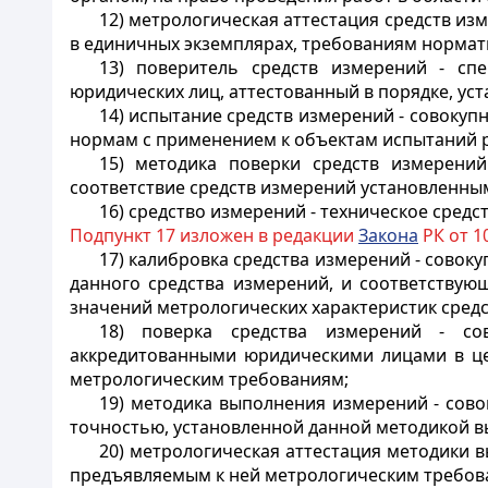
12) метрологическая аттестация средств из
в единичных экземплярах, требованиям нормат
13) поверитель средств измерений - сп
юридических лиц, аттестованный в порядке, у
14) испытание средств измерений - совоку
нормам с применением к объектам испытаний 
15) методика поверки средств измерени
соответствие средств измерений установленны
16) средство измерений - техническое сре
Подпункт 17 изложен в редакции
Закона
РК от 10
17) калибровка средства измерений - сов
данного средства измерений, и соответству
значений метрологических характеристик сред
18) поверка средства измерений - со
аккредитованными юридическими лицами в це
метрологическим требованиям;
19) методика выполнения измерений - сов
точностью, установленной данной методикой 
20) метрологическая аттестация методики 
предъявляемым к ней метрологическим требов