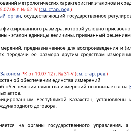
едований метрологических характеристик эталонов и сре
.07.08 г. № 62-IV (
см. стар. ред.
)
ый орган
, осуществляющий государственное регулиров
а фиксированного размера, которой условно присвоено 
ины - эталон единицы величины, признанный решением
измерений, предназначенное для воспроизведения и (и
х передачи ее размера другим средствам измерени
с
Законом
РК от 10.07.12 г. № 31-V (
см. стар. ред.
)
ахстан об обеспечении единства измерений
 об обеспечении единства измерений основывается на
ых актов.
ицированным Республикой Казахстан, установлены 
ждународного договора.
а
няется на органы государственного управления, 