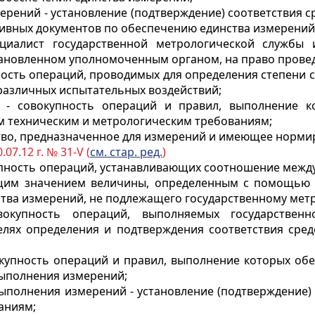
мерений - установление (подтверждение) соответствия 
ивных документов по обеспечению единства измерений
ециалист государственной метрологической службы 
становленном уполномоченным органом, на право прове
пность операций, проводимых для определения степени 
различных испытательных воздействий;
й - совокупность операций и правил, выполнение к
м техническим и метрологическим требованиям;
дство, предназначенное для измерений и имеющее норм
.07.12 г. № 31-V (
см. стар. ред.
)
окупность операций, устанавливающих соотношение меж
ющим значением величины, определенным с помощью э
ства измерений, не подлежащего государственному мет
вокупность операций, выполняемых государствен
лях определения и подтверждения соответствия сред
окупность операций и правил, выполнение которых обе
выполнения измерений;
выполнения измерений - установление (подтверждение
аниям;