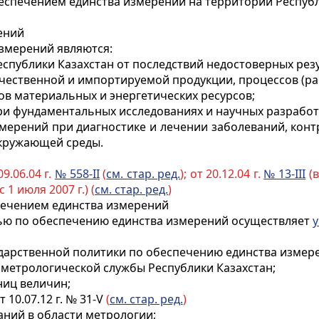
еспечением единства измерений на территории Республ
ений
змерений являются:
еспублики Казахстан от последствий недостоверных рез
чественной и импортируемой продукции, процессов (раб
дов материальных и энергетических ресурсов;
ри фундаментальных исследованиях и научных разработ
мерений при диагностике и лечении заболеваний, конт
окружающей среды.
9.06.04 г.
№ 558-II
(
см. стар. ред.
); от 20.12.04 г.
№ 13-III
(в
 1 июля 2007 г.) (
см. стар. ред.
)
спечением единства измерений
тью по обеспечению единства измерений осуществляет
ударственной политики по обеспечению единства измер
 метрологической службы Республики Казахстан;
ниц величин;
т 10.07.12 г. № 31-V
(
см. стар. ред.
)
аний в области метрологии;