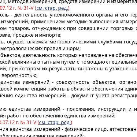
иц, методов измерения, средств измерений и измерите
07.12 г. № 31-V (
см. стар. ред.
)
роль - деятельность уполномоченного органа и его т
 измерений, применением методик выполнения измере
вом товаров, отчуждаемых при совершении торговых 
овке, продаже и импорте;
сть, осуществляемая метрологическими службами госуд
 метрологических правил и норм;
субъектов, деятельность которых направлена на обеспе
еской величины опытным путем с помощью специальных 
ний, при котором их результаты выражены в узаконен
й вероятностью;
единства измерений - совокупность объектов, органо
своей компетенции работы в области обеспечения един
чения единства измерений - документ учета регистрац
ию единства измерений - положения, инструкции и 
ия работ по обеспечению единства измерений;
.07.12 г. № 31-V (
см. стар. ред.
)
ения единства измерений - физическое лицо, аттестова
 обеспечения единства измерений;