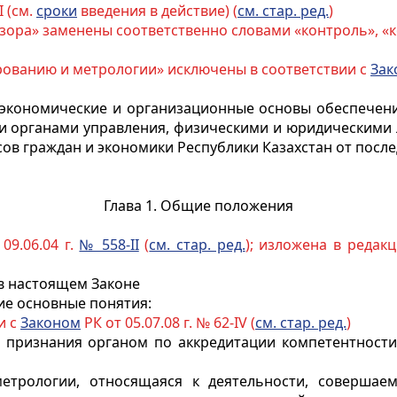
I (см.
сроки
введения в действие) (
см. стар. ред.
)
адзора» заменены соответственно словами «контроль», «
ированию и метрологии» исключены в соответствии с
Зак
 экономические и организационные основы обеспечения
и органами управления, физическими и юридическими 
сов граждан и экономики Республики Казахстан от посл
Глава 1. Общие положения
09.06.04 г.
№ 558-II
(
см. стар. ред.
); изложена в редак
 в настоящем Законе
ие основные понятия:
и с
Законом
РК от 05.07.08 г. № 62-IV (
см. стар. ред.
)
о признания органом по аккредитации компетентност
 метрологии, относящаяся к деятельности, соверш