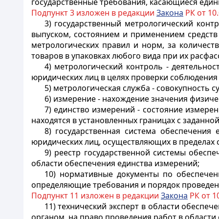
государственные требования, касающиеся един
Подпункт 3 изложен в редакции
Закона
РК от 10.
3) государственный метрологический конт
выпуском, состоянием и применением средств
метрологических правил и норм, за количест
товаров в упаковках любого вида при их расфас
4) метрологический контроль - деятельно
юридических лиц в целях проверки соблюдения
5) метрологическая служба - совокупность 
6) измерение - нахождение значения физич
7) единство измерений - состояние измере
находятся в установленных границах с заданно
8) государственная система обеспечения 
юридических лиц, осуществляющих в пределах 
9) реестр государственной системы обеспе
области обеспечения единства измерений;
10) нормативные документы по обеспечен
определяющие требования и порядок проведен
Подпункт 11 изложен в редакции
Закона
РК от 10
11) технический эксперт в области обеспеч
органом, на право проведения работ в области