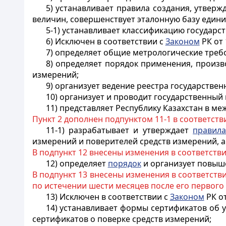
5) устанавливает правила создания, утвер
величин, совершенствует эталонную базу едини
5-1) устанавливает классификацию государс
6) Исключен в соответствии с
Законом
РК от 
7) определяет общие метрологические требо
8) определяет порядок применения, произв
измерений;
9) организует ведение реестра государстве
10) организует и проводит государственны
11) представляет Республику Казахстан в м
Пункт 2 дополнен подпунктом 11-1 в соответств
11-1) разрабатывает и утверждает
правил
измерений и поверителей средств измерений, 
В подпункт 12 внесены изменения в соответств
12) определяет
порядок
и организует повыше
В подпункт 13 внесены изменения в соответств
по истечении шести месяцев после его первог
13)
Исключен в соответствии с
Законом
РК от
14) устанавливает формы сертификатов об 
сертификатов о поверке средств измерений;