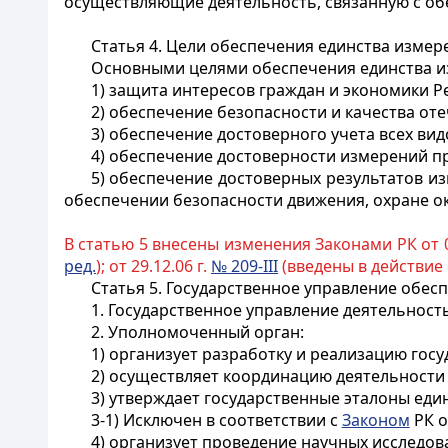
осуществляющие деятельность, связанную с об
Статья 4. Цели обеспечения единства измер
Основными целями обеспечения единства и
1) защита интересов граждан и экономики Р
2) обеспечение безопасности и качества оте
3) обеспечение достоверного учета всех ви
4) обеспечение достоверности измерений п
5) обеспечение достоверных результатов из
обеспечении безопасности движения, охране 
В статью 5 внесены изменения Законами РК от 0
ред.
); от 29.12.06 г.
№ 209-III
(введены в действие с
Статья 5. Государственное управление обе
1. Государственное управление деятельнос
2. Уполномоченный орган:
1) организует разработку и реализацию гос
2) осуществляет координацию деятельности
3) утверждает государственные эталоны еди
3-1) Исключен в соответствии с
Законом
РК о
4) организует проведение научных исследов