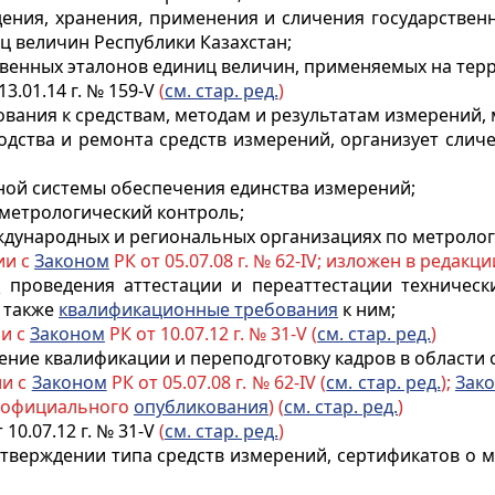
ждения, хранения, применения и сличения государствен
ц величин Республики Казахстан;
твенных эталонов единиц величин, применяемых на тер
13.01.14 г. № 159-V
(
см. стар. ред.
)
вания к средствам, методам и результатам измерений,
одства и ремонта средств измерений, организует сличе
нной системы обеспечения единства измерений;
й метрологический
контроль
;
еждународных и региональных организациях по метролог
ии с
Законом
РК от 05.07.08 г. № 62-IV; изложен в редакц
а
проведения аттестации и переаттестации техническ
а также
квалификационные требования
к ним;
ии с
Законом
РК от 10.07.12 г. № 31-V (
см. стар. ред.
)
ние квалификации и переподготовку кадров в области 
ии с
Законом
РК от 05.07.08 г. № 62-IV (
см. стар. ред.
);
Зак
о официального
опубликования
) (
см. стар. ред.
)
 10.07.12 г. № 31-V
(
см. стар. ред.
)
утверждении типа средств измерений, сертификатов о м