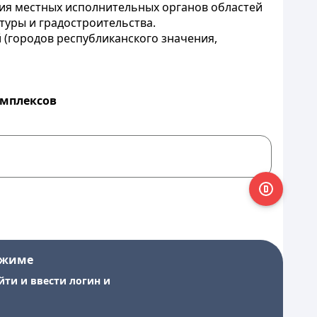
ния местных исполнительных органов областей
туры и градостроительства.
 (городов республиканского значения,
омплексов
ежиме
йти и ввести логин и