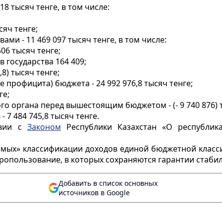
18 тысяч тенге, в том числе:
яч тенге;
ми - 11 469 097 тысяч тенге, в том числе:
06 тысяч тенге;
 государства 164 409;
,8) тысяч тенге;
профицита) бюджета - 24 992 976,8 тысяч тенге;
ге;
о органа перед вышестоящим бюджетом - (- 9 740 876) т
 7 484 745,8 тысяч тенге.
твии с
Законом
Республики Казахстан «О республик
аемых» классификации доходов единой бюджетной класс
едропользование, в которых сохраняются гарантии стаби
Добавить в список основных
источников в Google