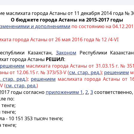
е маслихата города Астаны от 11 декабря 2014 года № 3
О бюджете города Астаны на 2015-2017 годы
зменениями и дополнениями
по состоянию на 04.12.2015
хата города Астаны от 26 мая 2016 года № 12 /4-VI
спублики Казахстан,
Законом
Республики Казахстан
ихат города Астаны
РЕШИЛ
:
решением
маслихата города Астаны от 31.03.15 г. № 351
ы от 12.06.15 г. № 373/53-V (
см. стар. ред.
);
решением
ма
. стар. ред.
);
решением
маслихата города Астаны от 16.
V (
см. стар. ред.
)
2017 годы согласно
приложениям 1
,
2
,
3
соответственно, 
сле по:
 тенге;
 тенге;
 - 10 151 353 тысяч тенге;
 тенге;