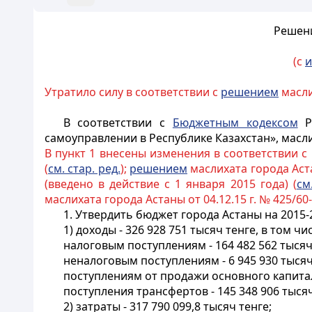
Решени
(с
и
Утратило силу в соответствии с
решением
масли
В соответствии с
Бюджетным кодексом
Ре
самоуправлении в Республике Казахстан», масл
В пункт 1 внесены изменения в соответствии с
(
см. стар. ред.
);
решением
маслихата города Астан
(введено в действие с 1 января 2015 года) (
см
маслихата города Астаны от 04.12.15 г. № 425/60-
1. Утвердить бюджет города Астаны на 2015-
1) доходы - 326 928 751 тысяч тенге, в том чи
налоговым поступлениям - 164 482 562 тысяч
неналоговым поступлениям - 6 945 930 тысяч
поступлениям от продажи основного капитала
поступления трансфертов - 145 348 906 тысяч
2) затраты - 317 790 099,8 тысяч тенге;