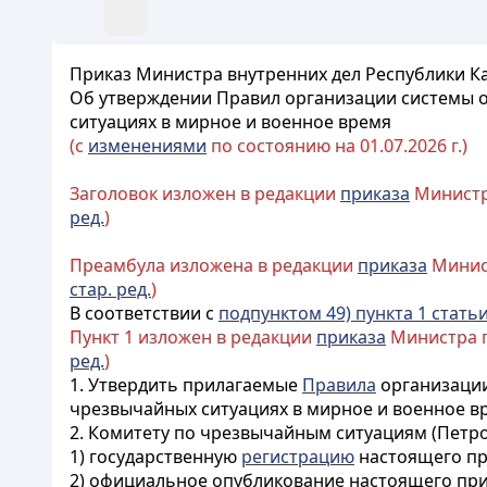
Приказ Министра внутренних дел Республики Каз
Об утверждении Правил организации системы 
ситуациях в мирное и военное время
(с
изменениями
по состоянию на 01.07.2026 г.)
Заголовок изложен в редакции
приказа
Министра
ред.
)
Преамбула изложена в редакции
приказа
Минист
стар. ред.
)
В соответствии с
подпунктом 49) пункта 1 статьи
Пункт 1 изложен в редакции
приказа
Министра по
ред.
)
1. Утвердить прилагаемые
Правила
организации
чрезвычайных ситуациях в мирное и военное в
2. Комитету по чрезвычайным ситуациям (Петро
1) государственную
регистрацию
настоящего пр
2) официальное опубликование настоящего при