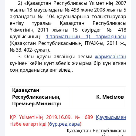
2) «Қазақстан Республикасы Үкіметінің 2007
жылғы 13 маусымдағы № 493 және 2008 жылғы 5
ақпандағы № 104 қаулыларына толықтырулар
енгізу туралы» Қазақстан Республикасы
Үкіметінің 2011 жылғы 15 сәуірдегі № 418
қаулысының
1-тармағының 1) тармақшасы
(Қазақстан Республикасының ПҮАЖ-ы, 2011 ж.,
№ 33, 402-құжат).
3. Осы қаулы алғашқы ресми
жарияланған
күнінен кейін күнтiзбелiк жиырма бiр күн өткен
соң қолданысқа енгiзiледi.
Қазақстан
Республикасының
К. Мәсімов
Премьер-Министрі
ҚР Үкіметінің 2019.16.09. № 689
Қаулысымен
тізбе өзгертілді (
бұр.ред.қара
)
Қазақстан Республикасы