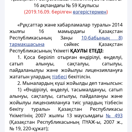
16 ақпандағы № 59 Қаулысы
(2019.16.09. берілген
өзгерістермен
)
«Рұқсаттар және хабарламалар туралы» 2014
жылғы 16 мамырдағы Қазақстан
Республикасының Заңы
10-бабының 8)
тармақшасына
сәйкес Қазақстан
Республикасының Үкiметi
ҚАУЛЫ ЕТЕДI:
1. Қоса беріліп отырған өндірілуі, өңделуі,
сатып алынуы, сақталуы, сатылуы,
пайдаланылуы және жойылуы лицензиялануға
жататын улардың
тізбесі
бекітілсін.
2. Мыналардың күші жойылды деп танылсын:
1) «Өндірілуі, өңделуі, тасымалдануы, сатып
алынуы, сақталуы, сатылуы, пайдалануы және
жойылуы лицензиялануға тиіс улардың тізбесін
бекіту туралы» Қазақстан Республикасы
Үкіметінің 2007 жылғы 13 маусымдағы
№ 493
(Қазақстан Республикасының ПҮАЖ-ы, 2007 ж.,
№ 19, 220-құжат);