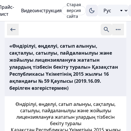
Старая
Прайс-
Видеоинструкция
версия
лист
сайта
«Өндірілуі, өңделуі, сатып алынуы,
сақталуы, сатылуы, пайдаланылуы және
жойылуы лицензиялануға жататын
улардың тізбесін бекіту туралы» Қазақстан
Республикасы Үкіметінің 2015 жылғы 16
ақпандағы № 59 Қаулысы (2019.16.09.
берілген өзгерістермен)
Өндірілуі, өңделуі, сатып алынуы, сақталуы,
сатылуы, пайдаланылуы және жойылуы
лицензиялануға жататын улардың тізбесін
бекіту туралы
Қазақстан Республикасы Үкіметінің 2015 жылғы