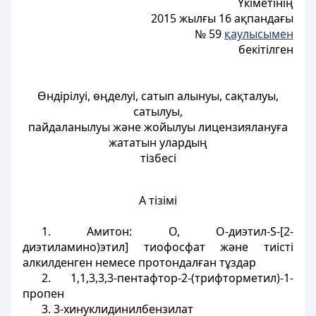
Үкіметінің
2015 жылғы 16 ақпандағы
№ 59
қаулысымен
бекітілген
Өндірілуі, өңделуі, сатып алынуы, сақталуы,
сатылуы,
пайдаланылуы және жойылуы лицензиялануға
жататын улардың
тізбесі
А тізімі
1. Амитон: О, О-диэтил-S-[2-
диэтиламино)этил] тиофосфат және тиісті
алкилденген немесе протондалған тұздар
2. 1,1,3,3,3-пентафтор-2-(трифторметил)-1-
пропен
3. 3-хинуклидинилбензилат