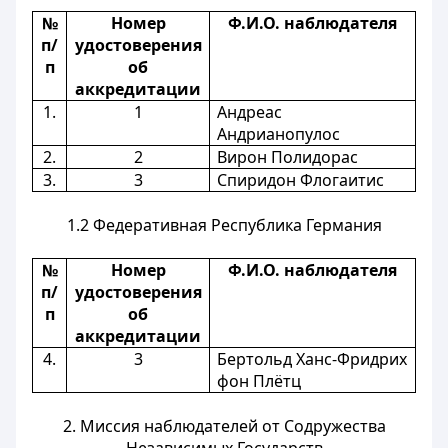
№
Номер
Ф.И.О. наблюдателя
п/
удостоверения
п
об
аккредитации
1.
1
Андреас
Андрианопулос
2.
2
Вирон Полидорас
3.
3
Спиридон Флогаитис
1.2 Федеративная Республика Германия
№
Номер
Ф.И.О. наблюдателя
п/
удостоверения
п
об
аккредитации
4.
3
Бертольд Ханс-Фридрих
фон Плётц
2. Миссия наблюдателей от Содружества