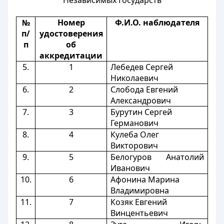
Независимых Государств
№
Номер
Ф.И.О. наблюдателя
п/
удостоверения
п
об
аккредитации
5.
1
Лебедев Сергей
Николаевич
6.
2
Слобода Евгений
Александрович
7.
3
Бурутин Сергей
Германович
8.
4
Кулеба Олег
Викторович
9.
5
Белогуров Анатолий
Иванович
10.
6
Афонина Марина
Владимировна
11.
7
Козяк Евгений
Винцентьевич