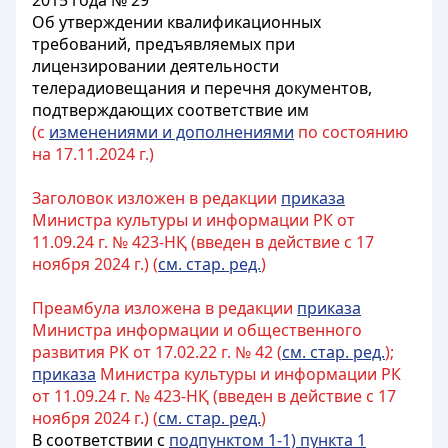
2015 года № 29
Об утверждении квалификационных
требований, предъявляемых при
лицензировании деятельности
телерадиовещания и перечня документов,
подтверждающих соответствие им
(с
изменениями и дополнениями
по состоянию
на 17.11.2024 г.)
Заголовок изложен в редакции
приказа
Министра культуры и информации РК от
11.09.24 г. № 423-НҚ (введен в действие с 17
ноября 2024 г.) (
см. стар. ред.
)
Преамбула изложена в редакции
приказа
Министра информации и общественного
развития РК от 17.02.22 г. № 42 (
см. стар. ред.
);
приказа
Министра культуры и информации РК
от 11.09.24 г. № 423-НҚ (введен в действие с 17
ноября 2024 г.) (
см. стар. ред.
)
В соответствии с
подпунктом 1-1) пункта 1