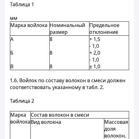
Таблица 1
мм
Марка войлока
Номинальный
Предельное
размер
отклонение
А
8
+ 1,5
- 1,0
Б
8
+ 2,0
- 1,0
В
8
± 1,0
1.6. Войлок по составу волокон в смеси должен
соответствовать указанному в табл. 2.
Таблица 2
Марка
Состав волокон в смеси
войлока
Вид волокна
Массовая
доля
волокон,