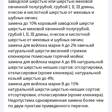
заводской шерстью или шерстью меховой
овчинной полугрубой, грубой I, II, III длины,
очесом и кислотной шерстью от меховых и
шубных овчин;
замена до 10% коровьей заводской шерсти
шерстью меховой овчинной полугрубой,
грубой I, II, III длины, очесом и кислотной
шерстью от меховых и шубных овчин;
замена для войлока марки А до 2% овечьей
натуральной шерсти весенней стрижки
клюнкером помесным горячей мойки;
замена для войлока марки А до 8% натуральной
шерсти шерстью низших сортов: отсортировки,
отклассировки (кроме клюнкера); натуральной
козьей шерстью до 4%;
замена для войлока марки В до 15%
натуральной шерсти шерстью низших сортов:
отсортировки, отклассировки (кроме клюнкера).
Недопустима одновременная замена более чем
по двум пунктам приведенного перечня.