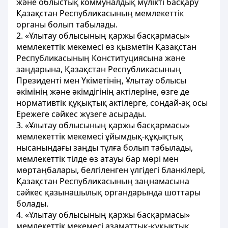
және облыстық коммуналдық мүлікті басқару
Қазақстан Республикасының мемлекеттік
органы болып табылады.
2. «Ұлытау облысының қаржы басқармасы»
мемлекеттік мекемесі өз қызметін Қазақстан
Республикасының Конституциясына және
заңдарына, Қазақстан Республикасының
Президенті мен Үкіметінің, Ұлытау облысы
әкімінің және әкімдігінің актілеріне, өзге де
нормативтік құқықтық актілерге, сондай-ақ осы
Ережеге сәйкес жүзеге асырады.
3. «Ұлытау облысының қаржы басқармасы»
мемлекеттік мекемесі ұйымдық-құқықтық
нысанындағы заңды тұлға болып табылады,
мемлекеттік тілде өз атауы бар мөрі мен
мөртаңбалары, белгіленген үлгідегі бланкілері,
Қазақстан Республикасының заңнамасына
сәйкес қазынашылық органдарында шоттары
болады.
4. «Ұлытау облысының қаржы басқармасы»
мемлекеттік мекемесі азаматтық-құқықтық