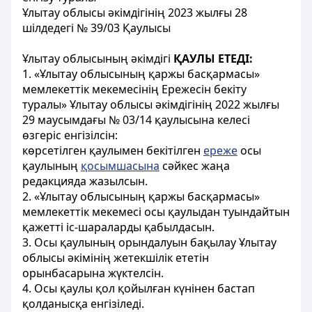
Ұлытау облысы әкімдігінің 2023 жылғы 28
шілдедегі № 39/03 Қ
аулысы
Ұлытау облысының әкімдігі
ҚАУЛЫ ЕТЕДІ:
1. «Ұлытау облысының қаржы басқармасы»
мемлекеттік мекемесінің Ережесін бекіту
туралы» Ұлытау облысы әкімдігінің 2022 жылғы
29 маусымдағы № 03/14 қаулысына келесі
өзгеріс енгізілсін:
көрсетілген қаулымен бекітілген
ереже
осы
қаулының
қосымшасына
сәйкес жаңа
редакцияда жазылсын.
2. «Ұлытау облысының қаржы басқармасы»
мемлекеттік мекемесі осы қаулыдан туындайтын
қажетті іс-шараларды қабылдасын.
3. Осы қаулының орындалуын бақылау Ұлытау
облысы әкімінің жетекшілік ететін
орынбасарына жүктелсін.
4. Осы қаулы қол қойылған күнінен бастап
қолданысқа енгізіледі.