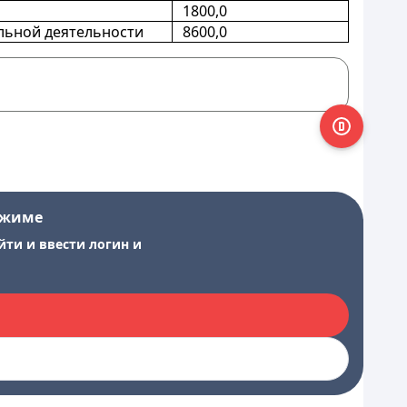
1800,0
льной деятельности
8600,0
ежиме
йти и ввести логин и