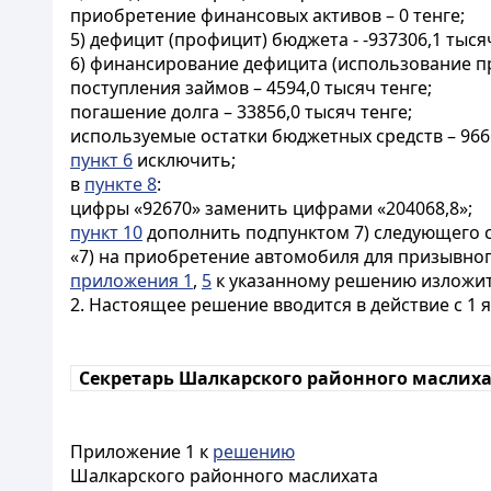
приобретение финансовых активов – 0 тенге;
5) дефицит (профицит) бюджета - -937306,1 тысяч
6) финансирование дефицита (использование про
поступления займов – 4594,0 тысяч тенге;
погашение долга – 33856,0 тысяч тенге;
используемые остатки бюджетных средств – 9665
пункт 6
исключить;
в
пункте 8
:
цифры «92670» заменить цифрами «204068,8»;
пункт 10
дополнить подпунктом 7) следующего 
«7) на приобретение автомобиля для призывног
приложения 1
,
5
к указанному решению изложит
2. Настоящее решение вводится в действие с 1 я
Секретарь Шалкарского районного маслих
Приложение 1 к
решению
Шалкарского районного маслихата