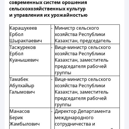
современных систем орошения
сельскохозяйственных культур
и управления их урожайностью
Карашукеев
-
Министр сельского
Ербол
хозяйства Республики
Шыракпаевич
Казахстан, председатель
Тасжуреков
-
Вице-министр сельского
Ербол
хозяйства Республики
Куанышевич
Казахстан, заместитель
председателя рабочей
группы
Тамабек
-
Вице-министр сельского
Абулхайыр
хозяйства Республики
Галымович
Казахстан, заместитель
председателя рабочей
группы
Манасов
-
Директор Департамента
Берик
международного
Жамбылович
сотрудничества и