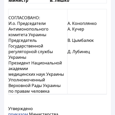
Министр
В. Лешко
СОГЛАСОВАНО:
И.о. Председатели
А. Коноплянко
Антимонопольного
А. Кучер
комитета Украины
Председатель
В. Цымбалюк
Государственной
регуляторной службы
Д. Лубинец
Украины
Президент Национальной
академии
медицинских наук Украины
Уполномоченный
Верховной Рады Украины
по правам человека
Утверждено
приказом
Министерства