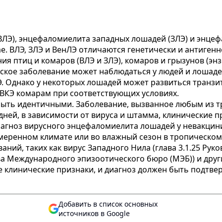
ЛЭ), энцефаломиелита западных лошадей (ЗЛЭ) и энцеф
dae. ВЛЭ, ЗЛЭ и ВенЛЭ отличаются генетически и антиген
я птиц и комаров (ВЛЭ и ЗЛЭ), комаров и грызунов (эн
еское заболевание может наблюдаться у людей и лошад
 Однако у некоторых лошадей может развиться транзито
 ВКЭ комарам при соответствующих условиях.
быть идентичными. Заболевание, вызванное любым из тре
дней, в зависимости от вируса и штамма, клинические п
агноз вирусного энцефаломиелита лошадей у невакцин
меренном климате или во влажный сезон в тропическом 
аний, таких как вирус Западного Нила (глава 3.1.25 Р
ства Международного эпизоотического бюро (МЭБ)) и др
 клинические признаки, и диагноз должен быть подтв
Добавить в список основных
источников в Google