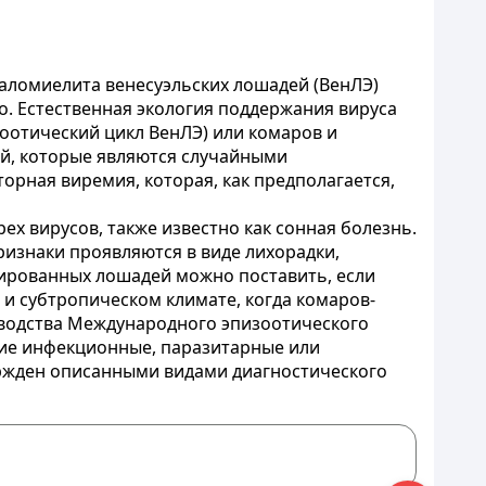
аломиелита венесуэльских лошадей (ВенЛЭ)
но. Естественная экология поддержания вируса
зоотический цикл ВенЛЭ) или комаров и
ей, которые являются случайными
рная виремия, которая, как предполагается,
х вирусов, также известно как сонная болезнь.
ризнаки проявляются в виде лихорадки,
ированных лошадей можно поставить, если
и субтропическом климате, когда комаров-
уководства Международного эпизоотического
угие инфекционные, паразитарные или
ержден описанными видами диагностического