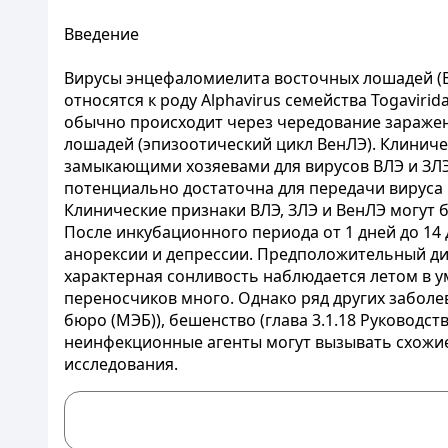
Введение
Вирусы энцефаломиелита восточных лошадей (В
относятся к роду Alphavirus семейства Togaviri
обычно происходит через чередование заражени
лошадей (эпизоотический цикл ВенЛЭ). Клинич
замыкающими хозяевами для вирусов ВЛЭ и ЗЛЭ.
потенциально достаточна для передачи вируса
Клинические признаки ВЛЭ, ЗЛЭ и ВенЛЭ могут 
После инкубационного периода от 1 дней до 14 
анорексии и депрессии. Предположительный ди
характерная сонливость наблюдается летом в у
переносчиков много. Однако ряд других заболев
бюро (МЭБ)), бешенство (глава 3.1.18 Руковод
неинфекционные агенты могут вызывать схожие
исследования.