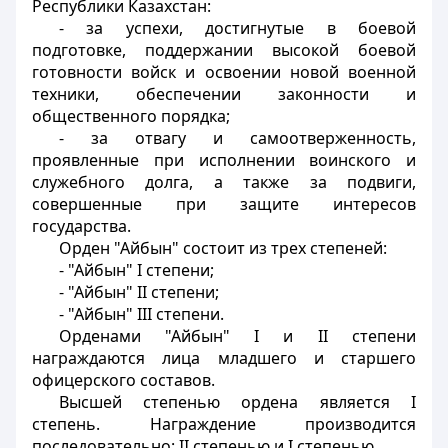
Республики Казахстан:
- за успехи, достигнутые в боевой
подготовке, поддержании высокой боевой
готовности войск и освоении новой военной
техники, обеспечении законности и
общественного порядка;
- за отвагу и самоотверженность,
проявленные при исполнении воинского и
служебного долга, a также за подвиги,
совершенные при защите интересов
государства.
Орден "Айбын" состоит из трех степеней:
- "Айбын" I степени;
- "Айбын" II степени;
- "Айбын" III степени.
Орденами "Айбын" I и II степени
награждаются лица младшего и старшего
офицерского составов.
Высшей степенью ордена является I
степень. Награждение производится
последовательно: II степенью и I степенью.