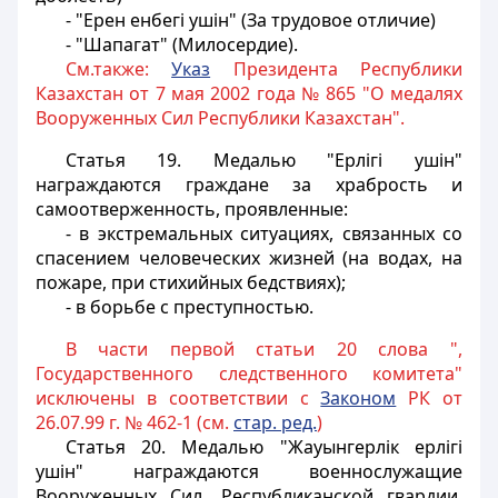
- "Ерен енбегi ушiн" (За трудовое отличие)
- "Шапагат" (Милосердие).
См.также:
Указ
Президента Республики
Казахстан от 7 мая 2002 года № 865 "О медалях
Вооруженных Сил Республики Казахстан".
Статья 19.
Медалью "Ерлiгi ушiн"
награждаются граждане за храбрость и
самоотверженность, проявленные:
- в экстремальных ситуациях, связанных со
спасением человеческих жизней (на водах, на
пожаре, при стихийных бедствиях);
- в борьбе с преступностью.
В части первой статьи 20 слова ",
Государственного следственного комитета"
исключены в соответствии с
Законом
РК от
26.07.99 г. № 462-1 (см.
стар. ред.
)
Статья 20.
Медалью "Жауынгерлiк ерлiгi
ушiн" награждаются военнослужащие
Вооруженных Сил, Республиканской гвардии,