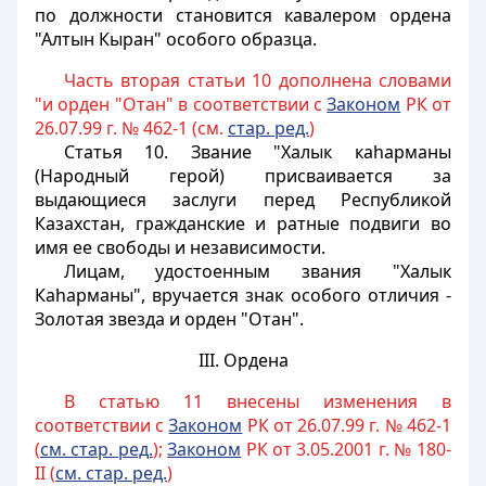
по должности становится кавалером ордена
"Алтын Кыран" особого образца.
Часть вторая статьи 10 дополнена словами
"и орден "Отан" в соответствии с
Законом
РК от
26.07.99 г. № 462-1 (см.
стар. ред.
)
Статья 10.
Звание "Халык каhарманы
(Народный герой) присваивается за
выдающиеся заслуги перед Республикой
Казахстан, гражданские и ратные подвиги во
имя ее свободы и независимости.
Лицам, удостоенным звания "Халык
Каhарманы", вручается знак особого отличия -
Золотая звезда и орден "Отан".
III. Ордена
В статью 11 внесены изменения в
соответствии с
Законом
РК от 26.07.99 г. № 462-1
(
см. стар. ред.
);
Законом
РК от 3.05.2001 г. № 180-
II (
см. стар. ред.
)