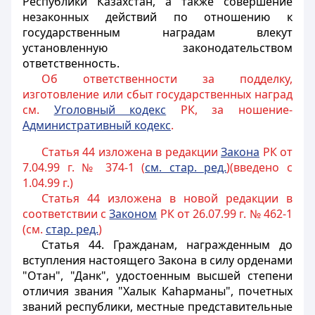
Республики Казахстан, а также совершение
незаконных действий по отношению к
государственным наградам влекут
установленную законодательством
ответственность.
Об ответственности за подделку,
изготовление или сбыт государственных наград
см.
Уголовный кодекс
РК, за ношение-
Административный кодекс
.
Статья 44 изложена в редакции
Закона
РК от
7.04.99 г. № 374-1 (
см. стар. ред.
)(введено с
1.04.99 г.)
Статья 44 изложена в новой редакции в
соответствии с
Законом
РК от 26.07.99 г. № 462-1
(см.
стар. ред.
)
Статья 44.
Гражданам, награжденным до
вступления настоящего Закона в силу орденами
"Отан", "Данк", удостоенным высшей степени
отличия звания "Халык Каhарманы", почетных
званий республики, местные представительные