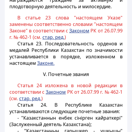
награждаются граждане за активную и
плодотворную деятельность и милосердие.
В статье 23 слова "настоящем Указе"
заменены соответственно словами "настоящем
Законе" в соответствии с
Законом
РК от 26.07.99
г. № 462-1 (см.
стар. ред.
)
Статья 23.
Последовательность орденов и
медалей Республики Казахстан по значимости
устанавливается в порядке, изложенном в
настоящем
Законе.
V. Почетные звания
Статья 24 изложена в новой редакции в
соответствии с
Законом
РК от 26.07.99 г. № 462-1
(см.
стар. ред.
)
Статья 24.
В Республике Казахстан
устанавливаются следующие почетные звания:
- "Казакстаннын енбек сiнiрген кайраткерi"
(Заслуженный деятель Казахстана);
- "Казакстаннын гарышкер - ушкышы"