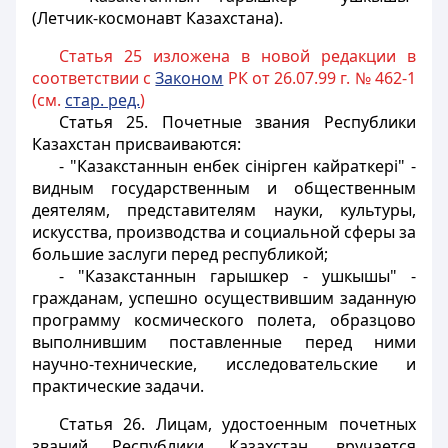
(Летчик-космонавт Казахстана).
Статья 25 изложена в новой редакции в
соответствии с
Законом
РК от 26.07.99 г. № 462-1
(см.
стар. ред.
)
Статья 25.
Почетные звания Республики
Казахстан присваиваются:
- "Казакстаннын енбек сiнiрген кайраткерi" -
видным государственным и общественным
деятелям, представителям науки, культуры,
искусства, производства и социальной сферы за
большие заслуги перед республикой;
- "Казакстаннын гарышкер - ушкышы" -
гражданам, успешно осуществившим заданную
программу космического полета, образцово
выполнившим поставленные перед ними
научно-технические, исследовательские и
практические задачи.
Статья 26.
Лицам, удостоенным почетных
званий Республики Казахстан, вручается