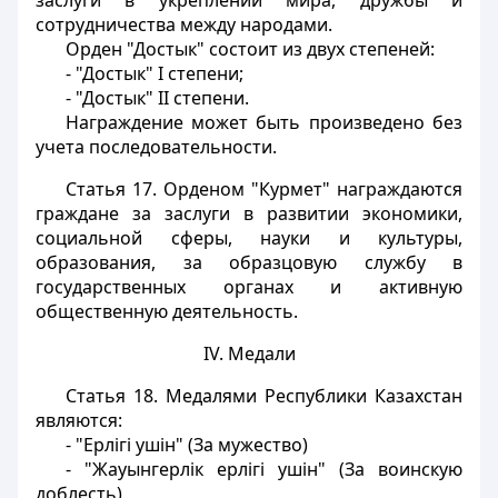
заслуги в укреплении мира, дружбы и
сотрудничества между народами.
Орден "Достык" состоит из двух степеней:
- "Достык" I степени;
- "Достык" II степени.
Награждение может быть произведено без
учета последовательности.
Статья 17.
Орденом "Курмет" награждаются
граждане за заслуги в развитии экономики,
социальной сферы, науки и культуры,
образования, за образцовую службу в
государственных органах и активную
общественную деятельность.
IV. Медали
Статья 18.
Медалями Республики Казахстан
являются:
- "Ерлiгi ушiн" (За мужество)
- "Жауынгерлiк ерлiгi ушiн" (За воинскую
доблесть)