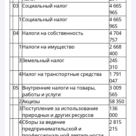
03
Социальный налог
4 665
965
1
Социальный налог
4 665
965
04
Налоги на собственность
4 704
757
1
Налоги на имущество
2 668
400
3
Земельный налог
245
310
4
Налог на транспортные средства
1 791
047
05
Внутренние налоги на товары,
3 009
работы и услуги
565
2
Акцизы
58 350
3
Поступления за использование
136
природных и других ресурсов
000
4
Сборы за ведение
2 815
предпринимательской и
215
профессиональной деятельности