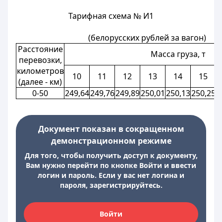
Тарифная схема № И1
(белорусских рублей за вагон)
Расстояние
Масса груза, т
перевозки,
километров
10
11
12
13
14
15
(далее - км)
0-50
249,64
249,76
249,89
250,01
250,13
250,25
2
Документ показан в сокращенном
демонстрационном режиме
Для того, чтобы получить доступ к документу,
Вам нужно перейти по кнопке Войти и ввести
логин и пароль. Если у вас нет логина и
пароля, зарегистрируйтесь.
Войти