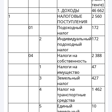
тенге)
1. ДОХОДЫ
46 662
1
НАЛОГОВЫЕ
2 560
ПОСТУПЛЕНИЯ
01
Подоходный
172
налог
2
Индивидуальный
172
подоходный
налог
04
Налоги на
2 388
собственность
1
Налоги на
47
имущество
3
Земельный
427
налог
4
Налог на
1 462
транспортные
средства
5
Единый
10
земельный