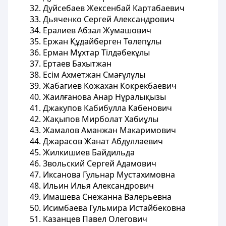
32. Дуйсебаев Жексенбай Картабаевич
33. Дьяченко Сергей Александрович
34. Ералиев Абзал Жумашович
35. Ержан Құдайберген Төлепұлы
36. Ерман Мұхтар Тілдәбекұлы
37. Ертаев Бахытжан
38. Есім Ахметжан Смағұлұлы
39. Жабагиев Кожахан Кокрекбаевич
40. Жаилғанова Анар Нұралықызы
41. Джакупов Кабибулла Кабенович
42. Жақыпов Мирболат Хабиұлы
43. Жамалов Аманжан Макаримович
44. Джарасов Жанат Абдуллаевич
45. Жилкишиев Байдильда
46. Звольский Сергей Адамович
47. Иксанова Гульнар Мустахимовна
48. Ильин Илья Александрович
49. Имашева Снежанна Валерьевна
50. Исимбаева Гульмира Истайбековна
51. Казанцев Павел Олегович