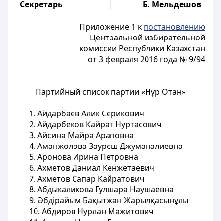
Секретарь
Б. Мельдешов
Приложение 1 к
постановлению
Центральной избирательной
комиссии Республики Казахстан
от 3 февраля 2016 года № 9/94
Партийный список партии «Нұр Отан»
1. Айдарбаев Алик Серикович
2. Айдарбеков Кайрат Нуртасович
3. Айсина Майра Араповна
4. Аманжолова Зауреш Джуманалиевна
5. Аронова Ирина Петровна
6. Ахметов Даниал Кенжетаевич
7. Ахметов Сапар Кайратович
8. Абдыкаликова Гулшара Наушаевна
9. Әбдірайым Бақытжан Жарылқасынұлы
10. Абдиров Нурлан Мажитович