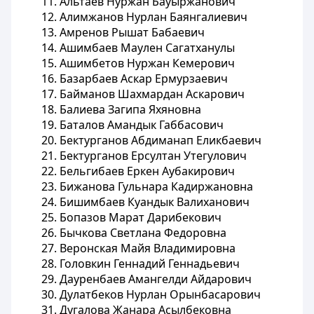
11. Альтаев Нуржан Бауыржанович
12. Алимжанов Нурлан Баянгалиевич
13. Амренов Рышат Бабаевич
14. Ашимбаев Маулен Сагатханулы
15. Ашимбетов Нуржан Кемерович
16. Базарбаев Аскар Ермурзаевич
17. Байманов Шахмардан Аскарович
18. Балиева Загипа Яхяновна
19. Баталов Амандык Габбасович
20. Бектурганов Абдиманап Еликбаевич
21. Бектурганов Ерсултан Утегулович
22. Бельгибаев Еркен Аубакирович
23. Бижанова Гульнара Кадиржановна
24. Бишимбаев Куандык Валиханович
25. Бопазов Марат Дарибекович
26. Бычкова Светлана Федоровна
27. Веронская Майя Владимировна
28. Головкин Геннадий Геннадьевич
29. Дауренбаев Амангелди Айдарович
30. Дулатбеков Нурлан Орынбасарович
31. Дугалова Жанара Асылбековна