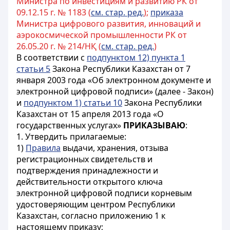
Министра по инвестициям и развитию РК от
09.12.15 г. № 1183 (
см. стар. ред.
);
приказа
Министра цифрового развития, инноваций и
аэрокосмической промышленности РК от
26.05.20 г. № 214/НҚ (
см. стар. ред.
)
В соответствии с
подпунктом 12) пункта 1
статьи 5
Закона Республики Казахстан от 7
января 2003 года «Об электронном документе и
электронной цифровой подписи» (далее - Закон)
и
подпунктом 1) статьи 10
Закона Республики
Казахстан от 15 апреля 2013 года «О
государственных услугах»
ПРИКАЗЫВАЮ
:
1. Утвердить прилагаемые:
1)
Правила
выдачи, хранения, отзыва
регистрационных свидетельств и
подтверждения принадлежности и
действительности открытого ключа
электронной цифровой подписи корневым
удостоверяющим центром Республики
Казахстан, согласно приложению 1 к
настоящему приказу;