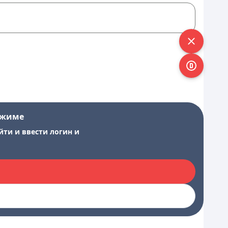
ежиме
йти и ввести логин и