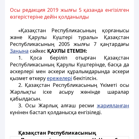
Осы редакция 2019 жылғы 5 қазанда енгізілген
өзгерістеріне дейін қолданылды
«Қазақстан Республикасының қорғанысы
және Қарулы Күштері туралы» Қазақстан
Республикасының 2005 жылғы 7 қаңтардағы
Заңына
сәйкес
ҚАУЛЫ ЕТЕМІН:
1. Қоса беріліп отырған Қазақстан
Республикасының Қарулы Күштерінде, басқа да
әскерлері мен әскери құралымдарында әскери
қызмет өткеру
ережелері
бекітілсін.
2. Қазақстан Республикасының Үкіметі осы
Жарлықты іске асыру жөнінде шаралар
қабылдасын.
3. Осы Жарлық алғаш ресми
жарияланған
күнінен бастап қолданысқа енгізіледі.
Қазақстан Республикасының