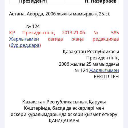
Президентi
Н. Назарбаев
Астана, Ақорда, 2006 жылғы
мамырдың
25-сі.
№ 124
ҚР Президентінің 2013.21.06. № 585
Жарлығымен
қағида жаңа редакцияда
(
бұр.ред.қара
)
Қазақстан Республикасы
Президентінің
2006 жылғы 25 мамырдағы
№ 124
Жарлығымен
БЕКІТІЛГЕН
Қазақстан Республикасының Қарулы
Күштерінде, басқа да әскерлері мен
әскери құралымдарында әскери қызмет өткеру
ҚАҒИДАЛАРЫ