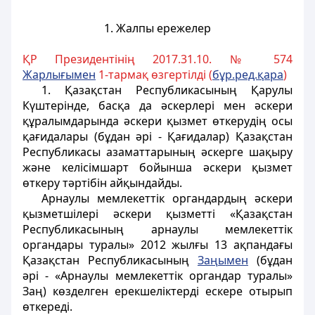
1. Жалпы ережелер
ҚР Президентінің 2017.31.10. № 574
Жарлығымен
1-тармақ өзгертілді (
бұр.ред.қара
)
1. Қазақстан Республикасының Қарулы
Күштерінде, басқа да әскерлері мен әскери
құралымдарында әскери қызмет өткерудің осы
қағидалары (бұдан әрі - Қағидалар) Қазақстан
Республикасы азаматтарының әскерге шақыру
және келісімшарт бойынша әскери қызмет
өткеру тәртібін айқындайды.
Арнаулы мемлекеттік органдардың әскери
қызметшілері әскери қызметті «Қазақстан
Республикасының арнаулы мемлекеттік
органдары туралы» 2012 жылғы 13 ақпандағы
Қазақстан Республикасының
За
ң
ымен
(бұдан
әрі - «Арнаулы мемлекеттік органдар туралы»
Заң) көзделген ерекшеліктерді ескере отырып
өткереді.