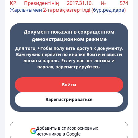
ҚР Президентінің 2017.31.10. № 574
Жарлы
ғ
ымен
2-тармақ өзгертілді (
б
ұ
р.ред.
қ
ара
)
Документ показан в сокращенном
демонстрационном режиме
Для того, чтобы получить доступ к документу,
Вам нужно перейти по кнопке Войти и ввести
логин и пароль. Если у вас нет логина и
пароля, зарегистрируйтесь.
Войти
Зарегистрироваться
Добавить в список основных
источников в Google