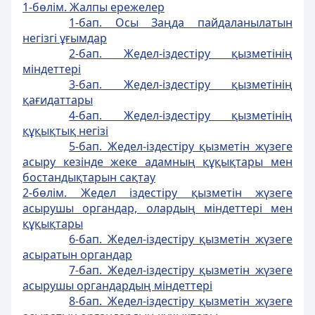
1-бөлiм. Жалпы ережелер
1-бап. Осы Заңда пайдаланылатын
негізгі ұғымдар
2-бап. Жедел-iздестiру қызметiнiң
мiндеттерi
3-бап. Жедел-iздестiру қызметiнiң
қағидаттары
4-бап. Жедел-iздестiру қызметiнiң
құқықтық негiзi
5-бап. Жедел-iздестiру қызметiн жүзеге
асыру кезiнде жеке адамның құқықтары мен
бостандықтарын сақтау
2-бөлiм. Жедел iздестiру қызметiн жүзеге
асырушы органдар, олардың мiндеттерi мен
құқықтары
6-бап. Жедел-iздестiру қызметiн жүзеге
асыратын органдар
7-бап. Жедел-iздестiру қызметiн жүзеге
асырушы органдардың мiндеттерi
8-бап. Жедел-іздестіру қызметін жүзеге