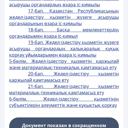
асырушы органдардың өзара iс-қимылы
17-бап. Қазақстан Республикасының
жедел-iздестiру қызметiн жүзеге асырушы
органдарының өзара iс-қимылы
18-бап. Басқа мемлекеттердiң
органдарымен өзара iс-қимыл
19-бап. Жедел-iздестiру қызметiн жүзеге
асырушы органдардың халықаралық құқық
қорғау ұйымдарымен өзара iс-қимылы
5-бөлiм. Жедел-iздестiру қызметiн қаржылай
және материалдық-техникалық қамтамасыз ету
20-бап. Жедел-iздестiру қызметiн
қаржылай қамтамасыз ету
21-бап. Жедел-iздестiру қызметiн
материалдық-техникалық қамтамасыз ету
6-бөлiм. Жедел-iздестiру қызметiнiң
субъектiлерiн әлеуметтiк және құқықтық қорғау
Документ показан в сокращенном