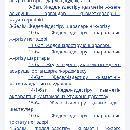
асыратын органдардың құқықтары
9-бап. Жедел-iздестiру қызметiн жүзеге
асырушы органдар қызметкерлерiнiң
жауапкершiлiгi
3-бөлiм. Жедел-iздестiру шараларын жүргiзу
10-бап. Жедел-iздестiру шараларын
жүргiзу негiздерi
11-бап. Жедел-іздестіру іс-шаралары
12-бап. Жедел-iздестiру шараларын
жүргiзу шарттары
13-бап. Жедел-iздестiру қызметiн жүзеге
асырушы органдарға жәрдемдесу
14-бап. Жедел-іздестіру қызметінің
материалдарын пайдалану
14-1-бап. Жедел-іздестіру қызметін
ақпараттық қамтамасыз ету және құжаттау
15-бап. Жедел-iздестiру қызметiндегi
шектеулер
16-бап. Жедел-iздестiру шараларын
тоқтату негiздерi
4-бөлiм. Жедел-iздестiру қызметiн жүзеге