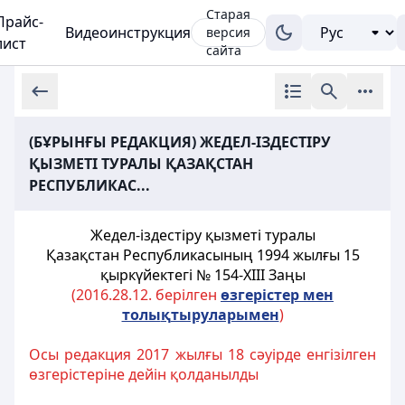
Старая
Прайс-
Видеоинструкция
версия
лист
сайта
(БҰРЫНҒЫ РЕДАКЦИЯ) ЖЕДЕЛ-ІЗДЕСТІРУ
ҚЫЗМЕТІ ТУРАЛЫ ҚАЗАҚСТАН
РЕСПУБЛИКАС...
Жедел-iздестiру қызметi туралы
Қазақстан Республикасының
1994 жылғы 15
қыркүйектегі № 154-XIII Заңы
(2016.28.12. берілген
ө
згерістер мен
толы
қ
тыруларымен
)
Осы редакция 2017 жылғы 18 сәуірде енгізілген
өзгерістеріне дейін қолданылды