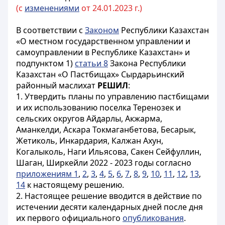
(с
изменениями
от 24.01.2023 г.)
В соответствии с
Законом
Республики Казахстан
«О местном государственном управлении и
самоуправлении в Республике Казахстан» и
подпунктом 1)
статьи 8
Закона Республики
Казахстан «О Пастбищах» Сырдарьинский
районный маслихат
РЕШИЛ
:
1. Утвердить планы по управлению пастбищами
и их использованию поселка Теренозек и
сельских округов Айдарлы, Акжарма,
Аманкелди, Аскара Токмаганбетова, Бесарык,
Жетиколь, Инкардария, Калжан Ахун,
Когалыколь, Наги Ильясова, Сакен Сейфуллин,
Шаган, Ширкейли 2022 - 2023 годы согласно
приложениям 1
,
2
,
3
,
4
,
5
,
6
,
7
,
8
,
9
,
10
,
11
,
12
,
13
,
14
к настоящему решению.
2. Настоящее решение вводится в действие по
истечении десяти календарных дней после дня
их первого официального
опубликования
.