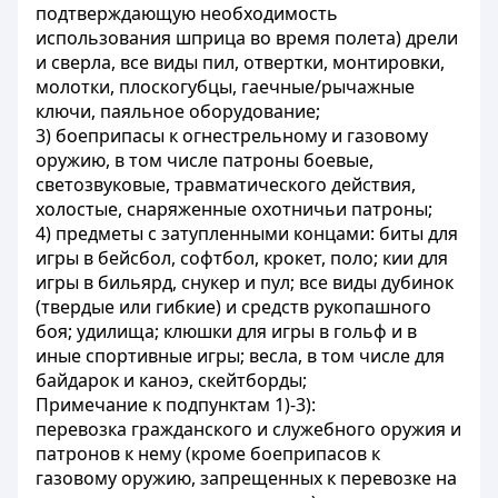
подтверждающую необходимость
использования шприца во время полета) дрели
и сверла, все виды пил, отвертки, монтировки,
молотки, плоскогубцы, гаечные/рычажные
ключи, паяльное оборудование;
3) боеприпасы к огнестрельному и газовому
оружию, в том числе патроны боевые,
светозвуковые, травматического действия,
холостые, снаряженные охотничьи патроны;
4) предметы с затупленными концами: биты для
игры в бейсбол, софтбол, крокет, поло; кии для
игры в бильярд, снукер и пул; все виды дубинок
(твердые или гибкие) и средств рукопашного
боя; удилища; клюшки для игры в гольф и в
иные спортивные игры; весла, в том числе для
байдарок и каноэ, скейтборды;
Примечание к подпунктам 1)-3):
перевозка гражданского и служебного оружия и
патронов к нему (кроме боеприпасов к
газовому оружию, запрещенных к перевозке на