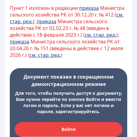
Пункт 1 изложен в редакции
приказа
Министра
сельского хозяйства РК от 30.12.20 г. № 412 (
см.
стар. ред.
);
приказа
Министра сельского
хозяйства РК от 02.02.23 г. № 48 (введен в
действие с 18 февраля 2023 г.) (
см. стар. ред.
);
приказа
Министра сельского хозяйства РК от
20.04.26 г. № 151 (введены в действие с 12 июля
2026 г.) (
см. стар. ред.
)
Документ показан в сокращенном
демонстрационном режиме
Для того, чтобы получить доступ к документу,
Вам нужно перейти по кнопке Войти и ввести
логин и пароль. Если у вас нет логина и
пароля, зарегистрируйтесь.
Войти