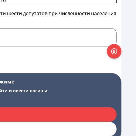
16
ати шести депутатов при численности населения
ежиме
йти и ввести логин и