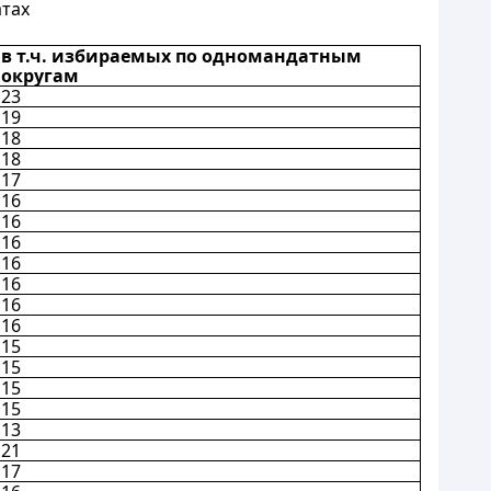
атах
в т.ч. избираемых по одномандатным
округам
23
19
18
18
17
16
16
16
16
16
16
16
15
15
15
15
13
21
17