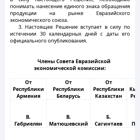
понимать нанесение единого знака обращения
продукции на рынке Евразийского
экономического союза.
3. Настоящее Решение вступает в силу по
истечении 30 календарных дней с даты его
официального опубликования.
Члены Совета Евразийской
экономической комиссии:
От
От
От
Республики
Республики
Республики
Кыр
Армения
Беларусь
Казахстан
Рес
В.
В.
Б.
Габриелян
Матюшевский
Сагинтаев
Па