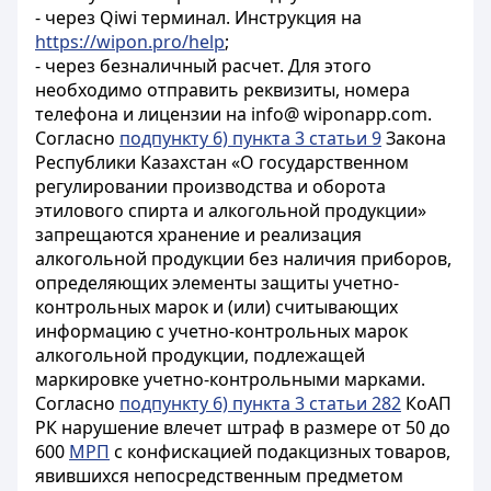
- через Qiwi терминал. Инструкция на
https://wipon.pro/help
;
- через безналичный расчет. Для этого
необходимо отправить реквизиты, номера
телефона и лицензии на info@ wiponapp.com.
Согласно
подпункту 6) пункта 3 статьи 9
Закона
Республики Казахстан «О государственном
регулировании производства и оборота
этилового спирта и алкогольной продукции»
запрещаются хранение и реализация
алкогольной продукции без наличия приборов,
определяющих элементы защиты учетно-
контрольных марок и (или) считывающих
информацию с учетно-контрольных марок
алкогольной продукции, подлежащей
маркировке учетно-контрольными марками.
Согласно
подпункту 6) пункта 3 статьи 282
КоАП
РК нарушение влечет штраф в размере от 50 до
600
МРП
с конфискацией подакцизных товаров,
явившихся непосредственным предметом