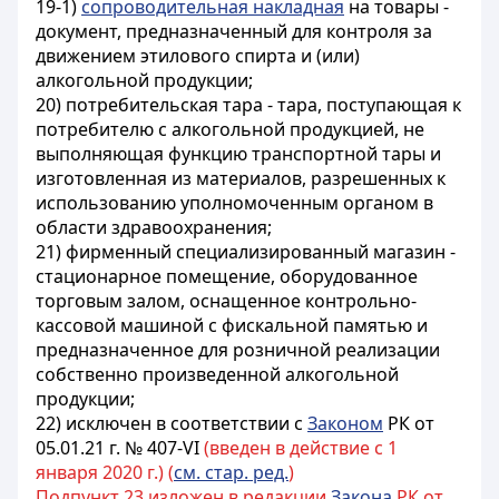
19-1)
сопроводительная накладная
на товары -
документ, предназначенный для контроля за
движением этилового спирта и (или)
алкогольной продукции;
20) потребительская тара - тара, поступающая к
потребителю с алкогольной продукцией, не
выполняющая функцию транспортной тары и
изготовленная из материалов, разрешенных к
использованию уполномоченным органом в
области здравоохранения;
21) фирменный специализированный магазин -
стационарное помещение, оборудованное
торговым залом, оснащенное контрольно-
кассовой машиной с фискальной памятью и
предназначенное для розничной реализации
собственно произведенной алкогольной
продукции;
22) исключен в соответствии с
Законом
РК от
05.01.21 г. № 407-VI
(введен в действие с 1
января 2020 г.) (
см. стар. ред.
)
Подпункт 23 изложен в редакции
Закона
РК от