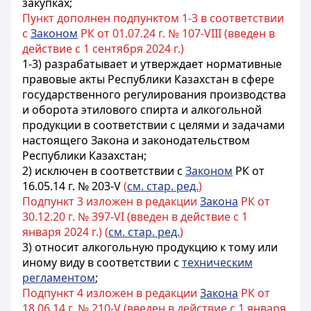
закупках
;
Пункт дополнен подпунктом 1-3 в соответствии
с
Законом
РК от 01.07.24 г. № 107-VIII (введен в
действие с 1 сентября 2024 г.)
1-3) разрабатывает и утверждает нормативные
правовые акты Республики Казахстан в сфере
государственного регулирования производства
и оборота этилового спирта и алкогольной
продукции в соответствии с целями и задачами
настоящего Закона и законодательством
Республики Казахстан;
2) исключен в соответствии с
Законом
РК от
16.05.14 г. № 203-V
(
см. стар. ред.
)
Подпункт 3 изложен в редакции
Закона
РК от
30.12.20 г. № 397-VI (введен в действие с 1
января 2024 г.) (
см. стар. ред.
)
3) относит алкогольную продукцию к тому или
иному виду в соответствии с
техническим
регламентом
;
Подпункт 4 изложен в редакции
Закона
РК от
18.06.14 г. № 210-V (введен в действие с 1 января