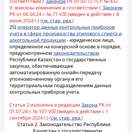
соответствии с
Законом
РК от 03.12.15 г. № 432-
V; внесены изменения в соответствии с
Законом
РК от 06.04.24 г. № 71-VIII (введен в действие с 8
июня 2024 г.) (
см. стар. ред.
)
25)
оператор данных контрольных приборов
учета в сфере производства этилового спирта и
алкогольной продукции
- юридическое лицо,
определенное
на конкурсной основе в порядке,
предусмотренном
законодательством
Республики Казахстан о государственных
закупках
, обеспечивающее
автоматизированную онлайн-передачу
уполномоченному органу и его
территориальным подразделениям данных
контрольных приборов учета.
Статья 2 изложена в редакции
Закона
РК от
01.07.24 г. № 107-VIII (введен в действие с 1
сентября 2024 г.) (
см. стар. ред.
)
Статья 2. Законодательство Республики
Казахстан о государственном