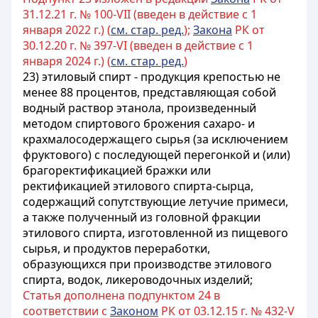
31.12.21 г. № 100-VII (введен в действие с 1
января 2022 г.) (
см. стар. ред.
);
Закона
РК от
30.12.20 г. № 397-VI (введен в действие с 1
января 2024 г.) (
см. стар. ред.
)
23) этиловый спирт - продукция крепостью не
менее 88 процентов, представляющая собой
водный раствор этанола, произведенный
методом спиртового брожения сахаро- и
крахмалосодержащего сырья (за исключением
фруктового) с последующей перегонкой и (или)
брагоректификацией бражки или
ректификацией этилового спирта-сырца,
содержащий сопутствующие летучие примеси,
а также полученный из головной фракции
этилового спирта, изготовленной из пищевого
сырья, и продуктов переработки,
образующихся при производстве этилового
спирта, водок, ликероводочных изделий;
Статья дополнена подпунктом 24 в
соответствии с
Законом
РК от 03.12.15 г. № 432-V