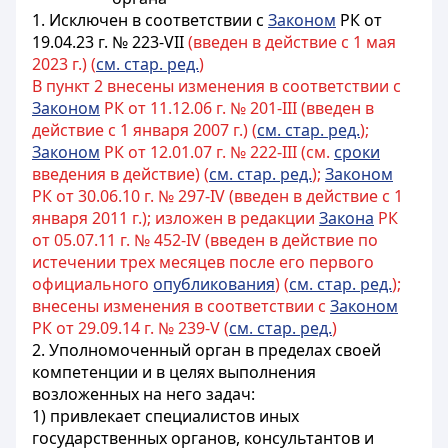
1.
Исключен в соответствии с
Законом
РК от
19.04.23 г. № 223-VII
(введен в действие с 1 мая
2023 г.) (
см. стар. ред.
)
В пункт 2 внесены изменения в соответствии с
Законом
РК от 11.12.06 г. № 201-III (введен в
действие с 1 января 2007 г.) (
см. стар. ред.
);
Законом
РК от 12.01.07 г. № 222-III (см.
сроки
введения в действие) (
см. стар. ред.
);
Законом
РК от 30.06.10 г. № 297-IV (введен в действие с 1
января 2011 г.); изложен в редакции
Закона
РК
от 05.07.11 г. № 452-IV (введен в действие по
истечении трех месяцев после его первого
официального
опубликования
) (
см. стар. ред.
);
внесены изменения в соответствии с
Законом
РК от 29.09.14 г. № 239-V (
см. стар. ред.
)
2.
Уполномоченный орган в пределах своей
компетенции и в целях выполнения
возложенных на него задач:
1) привлекает специалистов иных
государственных органов, консультантов и