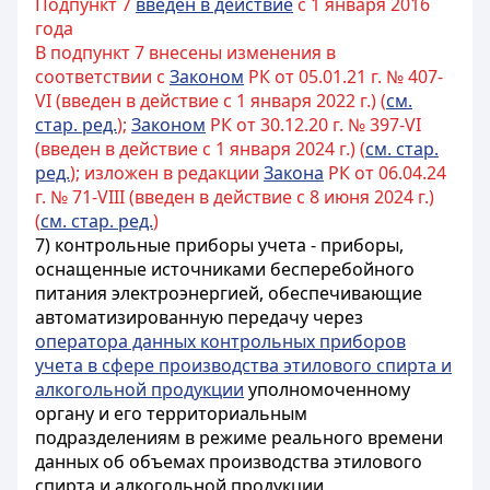
Подпункт 7
введен в действие
с 1 января 2016
года
В подпункт 7 внесены изменения в
соответствии с
Законом
РК от 05.01.21 г. № 407-
VI (введен в действие с 1 января 2022 г.) (
см.
стар. ред.
);
Законом
РК от 30.12.20 г. № 397-VI
(введен в действие с 1 января 2024 г.) (
см. стар.
ред.
); изложен в редакции
Закона
РК от 06.04.24
г. № 71-VIII (введен в действие с 8 июня 2024 г.)
(
см. стар. ред.
)
7)
контрольные приборы учета - приборы,
оснащенные источниками бесперебойного
питания электроэнергией, обеспечивающие
автоматизированную передачу через
оператора данных контрольных приборов
учета в сфере производства этилового спирта и
алкогольной продукции
уполномоченному
органу и его территориальным
подразделениям в режиме реального времени
данных об объемах производства этилового
спирта и алкогольной продукции,