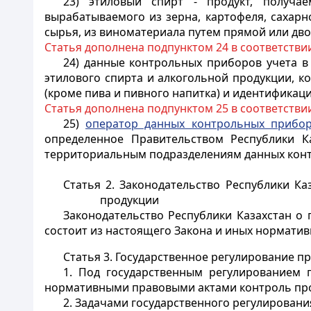
23) этиловый спирт - продукт, получа
вырабатываемого из зерна, картофеля, сахарн
сырья, из виноматериала путем прямой или дв
Статья дополнена подпунктом 24 в соответстви
24) данные контрольных приборов учета в
этилового спирта и алкогольной продукции, ко
(кроме пива и пивного напитка) и идентификац
Статья дополнена подпунктом 25 в соответстви
25)
оператор данных контрольных прибор
определенное Правительством Республики К
территориальным подразделениям данных конт
Статья 2. Законодательство Республики К
продукции
Законодательство Республики Казахстан о
состоит из настоящего Закона и иных норматив
Статья 3. Государственное регулирование п
1. Под государственным регулированием 
нормативными правовыми актами контроль прои
2. Задачами государственного регулировани