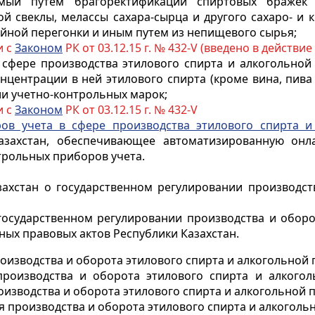
емый путем брагоректификации спиртовых бражек 
ой свеклы, мелассы сахара-сырца и другого сахаро- 
ойной перегонки и иным путем из непищевого сырья;
и с
Законом
РК от 03.12.15 г. № 432-V (введено в действие 
 сфере производства этилового спирта и алкогольной
нцентрации в ней этилового спирта (кроме вина, пива 
ии учетно-контрольных марок;
и с
Законом
РК от 03.12.15 г. № 432-V
ов учета в сфере производства этилового спирта и
азахстан, обеспечивающее автоматизированную онл
рольных приборов учета.
азахстан о государственном регулировании производст
 государственном регулировании производства и оборо
ных правовых актов Республики Казахстан.
роизводства и оборота этилового спирта и алкогольной
производства и оборота этилового спирта и алкого
зводства и оборота этилового спирта и алкогольной 
я производства и оборота этилового спирта и алкоголь