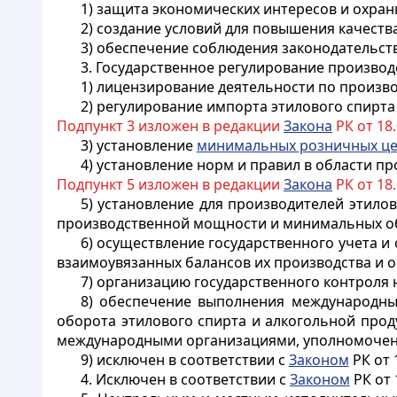
1) защита экономических интересов и охран
2) создание условий для повышения качеств
3) обеспечение соблюдения законодательств
3. Государственное регулирование производ
1) лицензирование деятельности по произво
2) регулирование импорта этилового спирта
Подпункт 3 изложен в редакции
Закона
РК от 18.
3) установление
минимальных розничных ц
4) установление норм и правил в области п
Подпункт 5 изложен в редакции
Закона
РК от 18.
5) установление для производителей этило
производственной мощности и минимальных о
6) осуществление государственного учета и
взаимоувязанных балансов их производства и о
7) организацию государственного контроля 
8) обеспечение выполнения международных
оборота этилового спирта и алкогольной про
международными организациями, уполномоченн
9) исключен в соответствии с
Законом
РК от 1
4.
Исключен в соответствии с
Законом
РК от 