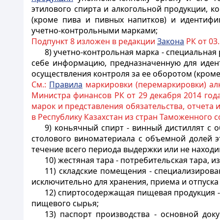
этилового спирта и алкогольной продукции, ко
(кроме пива и пивных напитков) и идентифи
учетно-контрольными марками;
Подпункт 8 изложен в редакции
Закона
РК от 03.
8) учетно-контрольная марка - специальна
себе информацию, предназначенную для идент
осуществления контроля за ее оборотом (кроме 
См.:
Правила
маркировки (перемаркировки) ал
Министра финансов РК от 29 декабря 2014 год
марок и представления обязательства, отчета
в Республику Казахстан из стран Таможенного с
9) коньячный спирт - винный дистиллят с 
столового виноматериала с объемной долей э
течение всего периода выдержки или не находи
10) жестяная тара - потребительская тара, 
11) складские помещения - специализиров
исключительно для хранения, приема и отпуска
12) спиртосодержащая пищевая продукция -
пищевого сырья;
13) паспорт производства - основной до