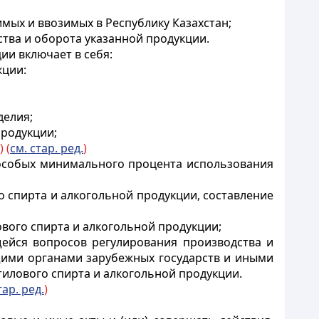
мых и ввозимых в Республику Казахстан;
тва и оборота указанной продукции.
ии включает в себя:
кции:
делия;
продукции;
 (
см. стар. ред.
)
к особых минимального процента использования
о спирта и алкогольной продукции, составление
ового спирта и алкогольной продукции;
щейся вопросов регулирования производства и
щими органами зарубежных государств и иными
илового спирта и алкогольной продукции.
тар. ред.
)