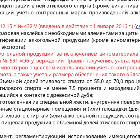
нцентрации в ней этилового спирта (кроме вина, пива 
кации учетно-контрольных марок произведенной ал
12.15 г. № 432-V (введено в действие с 1 января 2016 г.) (
с
я разовая наклейка с необходимыми элементами защиты
ификации алкогольной продукции (кроме виноматериа
экспорта);
когольной продукции, за исключением виноматериала
а № 591 «Об утверждении Правил получения, учета, хр
 импортеров о целевом использовании учетно-контрол
оюза, а также учета и размера обеспечения такого обяз
объемной долей этилового спирта от 55,0 до 70,0 про
тилового спирта не менее 7,5 процента и находившийс
вшийся в контакте с древесиной дуба;
изготовленная из специальной жести, внутренняя повер
анные стационарные помещения и (или) площадки (для 
 этилового спирта и (или) алкогольной продукции, соо
 пищевая продукция с объемной долей этилового спирт
кумент, регламентирующий использование имеющегося