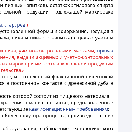
и пивных напитков), остатках этилового спирта
когольной продукции, подлежащей маркировке
м. стар. ред.
)
 установленной формы и содержания, несущая в
ла, пива и пивного напитка) с целью учета и
 и пива, учетно-контрольными марками,
приказ
анения, выдачи акцизных и учетно-контрольных
ьных марок при импорте алкогольной продукции
ательства»
центов, изготовленный фракционной перегонкой
я в постоянном контакте с древесиной дуба в
хность которой состоит из пищевого материала;
хранения этилового спирта), предназначенные
тветствующие
квалификационным требованиям
;
а более полутора процента, произведенного из
 оборудования, соблюдение технологического