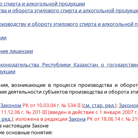
го спирта и алкогольной продукции
ва и оборота этилового спирта и алкогольной продукц
оизводству и обороту этилового спирта и алкогольной 
зии
ение лицензии
аконодательства Республики Казахстан о государств
дукции
ия, возникающие в процессе производства и оборота
ия деятельности субъектов производства и оборота эти
с
Законом
РК от 10.03.04 г. № 534-II (
см. стар. ред.
);
Законо
11.12.06 г. № 201-III (введен в действие с 1 января 2007 г.)
. ред.
); изложена в редакции
Закона
РК от 18.06.14 г. № 21
 в настоящем Законе
ие основные понятия: