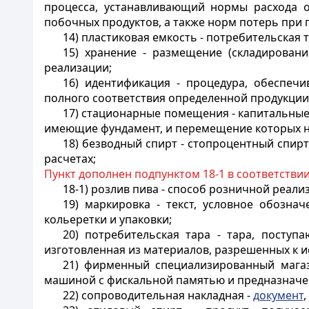
процесса, устанавливающий нормы расхода о
побочных продуктов, а также норм потерь при 
14) пластиковая емкость - потребительская
15) хранение - размещение (складирован
реализации;
16) идентификация - процедура, обеспеч
полного соответствия определенной продукции
17) стационарные помещения - капитальные
имеющие фундамент, и перемещение которых н
18) безводный спирт - стопроцентный спир
расчетах;
Пункт дополнен подпунктом 18-1 в соответстви
18-1) розлив пива - способ розничной реал
19) маркировка - текст, условное обозна
кольеретки и упаковки;
20) потребительская тара - тара, посту
изготовленная из материалов, разрешенных к 
21) фирменный специализированный магаз
машиной с фискальной памятью и предназначе
22) сопроводительная накладная -
документ