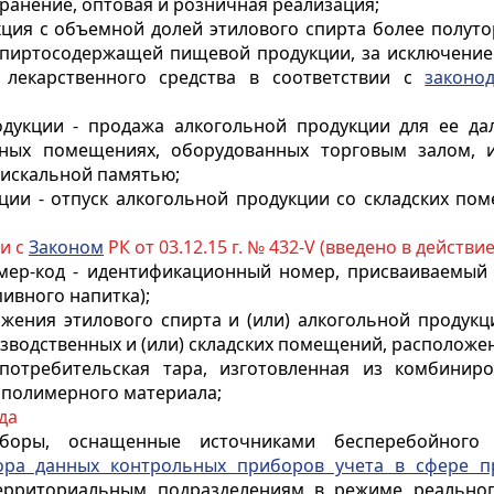
 хранение, оптовая и розничная реализация;
кция с объемной долей этилового спирта более полут
 спиртосодержащей пищевой продукции, за исключени
е лекарственного средства в соответствии с
законо
одукции - продажа алкогольной продукции для ее д
рных помещениях, оборудованных торговым залом, и
искальной памятью;
ции - отпуск алкогольной продукции со складских пом
ии с
Законом
РК от 03.12.15 г. № 432-V (введено в действие 
мер-код - идентификационный номер, присваиваемы
ивного напитка);
жения этилового спирта и (или) алкогольной продукц
водственных и (или) складских помещений, расположен
потребительская тара, изготовленная из комбинир
 полимерного материала;
да
оры, оснащенные источниками бесперебойного п
ора данных контрольных приборов учета в сфере пр
ерриториальным подразделениям в режиме реальног