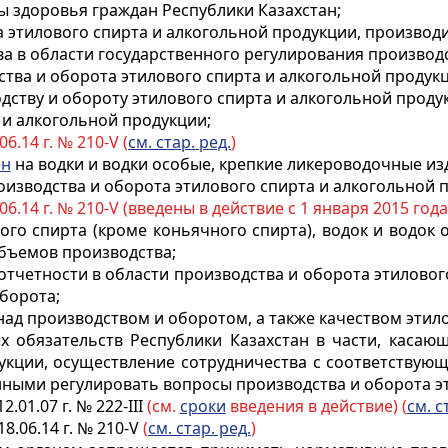
ы здоровья граждан Республики Казахстан;
а этилового спирта и алкогольной продукции, производи
а в области государственного регулирования производс
ства и оборота этилового спирта и алкогольной продукц
дству и обороту этилового спирта и алкогольной проду
 и алкогольной продукции;
06.14 г. № 210-V (
см. стар. ред.
)
ен
на водки и водки особые, крепкие ликероводочные из
роизводства и оборота этилового спирта и алкогольной 
06.14 г. № 210-V (введены в действие с 1 января 2015 года)
вого спирта (кроме коньячного спирта), водок и водо
бъемов производства;
 отчетности в области производства и оборота этиловог
борота;
над производством и оборотом, а также качеством этил
 обязательств Республики Казахстан в части, касаю
дукции, осуществление сотрудничества с соответствую
ыми регулировать вопросы производства и оборота эт
2.01.07 г. № 222-III
(см.
сроки
введения в действие) (
см. с
18.06.14 г. № 210-V
(
см. стар. ред.
)