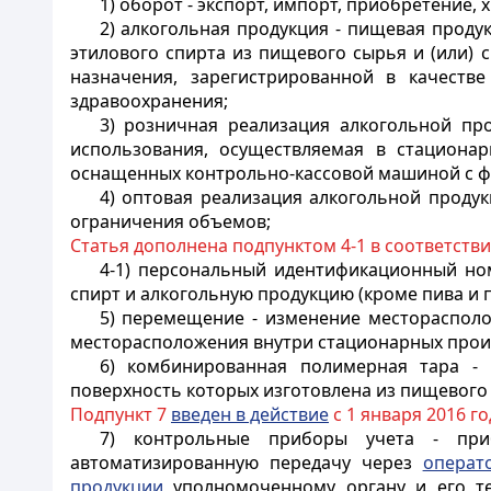
1) оборот - экспорт, импорт, приобретение,
2) алкогольная продукция - пищевая проду
этилового спирта из пищевого сырья и (или)
назначения, зарегистрированной в качеств
здравоохранения;
3) розничная реализация алкогольной пр
использования, осуществляемая в стациона
оснащенных контрольно-кассовой машиной с ф
4) оптовая реализация алкогольной продук
ограничения объемов;
Статья дополнена подпунктом 4-1 в соответств
4-1) персональный идентификационный но
спирт и алкогольную продукцию (кроме пива и п
5) перемещение - изменение месторасполо
месторасположения внутри стационарных произ
6) комбинированная полимерная тара - 
поверхность которых изготовлена из пищевого
Подпункт 7
введен в действие
с 1 января 2016 го
7) контрольные приборы учета - приб
автоматизированную передачу через
операт
продукции
уполномоченному органу и его т