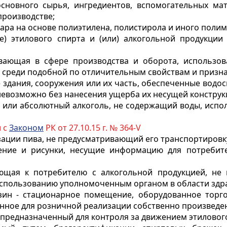
сновного сырья, ингредиентов, вспомогательных ма
производстве;
 тара на основе полиэтилена, полистирола и иного поли
ие) этилового спирта и (или) алкогольной продукци
ивающая в сфере производства и оборота, использов
 среди подобной по отличительным свойствам и призна
 здания, сооружения или их часть, обеспеченные водо
евозможно без нанесения ущерба их несущей конструк
т или абсолютный алкоголь, не содержащий воды, испо
и с
Законом
РК от 27.10.15 г. № 364-V
изации пива, не предусматривающий его транспортировк
чение и рисунки, несущие информацию для потребите
пающая к потребителю с алкогольной продукцией, 
использованию уполномоченным органом в области здр
ин - стационарное помещение, оборудованное торг
нное для розничной реализации собственно произведе
, предназначенный для контроля за движением этилового