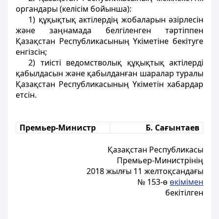
органдары (келісім бойынша):
1) құқықтық актілердің жобаларын әзірлесін
және заңнамада белгіленген тәртіппен
Қазақстан Республикасының Үкіметіне бекітуге
енгізсін;
2) тиісті ведомстволық құқықтық актілерді
қабылдасын және қабылданған шаралар туралы
Қазақстан Республикасының Үкіметін хабардар
етсін.
Премьер-Министр
Б. Сағынтаев
Қазақстан Республикасы
Премьер-Министрінің
2018 жылғы 11 желтоқсандағы
№ 153-ө
өкімімен
бекітілген