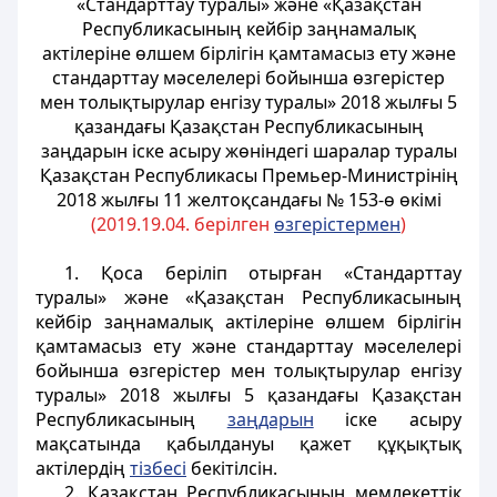
«Стандарттау туралы» және «Қазақстан
Республикасының кейбір заңнамалық
актілеріне өлшем бірлігін қамтамасыз ету және
стандарттау мәселелері бойынша өзгерістер
мен толықтырулар енгізу туралы» 2018 жылғы 5
қазандағы Қазақстан Республикасының
заңдарын іске асыру жөніндегі шаралар туралы
Қазақстан Республикасы Премьер-Министрінің
2018 жылғы 11 желтоқсандағы № 153-ө өкімі
(2019.19.04. берілген
өзгерістермен
)
1. Қоса беріліп отырған «Стандарттау
туралы» және «Қазақстан Республикасының
кейбір заңнамалық актілеріне өлшем бірлігін
қамтамасыз ету және стандарттау мәселелері
бойынша өзгерістер мен толықтырулар енгізу
туралы» 2018 жылғы 5 қазандағы Қазақстан
Республикасының
заңдарын
іске асыру
мақсатында қабылдануы қажет құқықтық
актілердің
тізбесі
бекітілсін.
2. Қазақстан Республикасының мемлекеттік