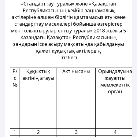
«Стандарттау туралы» және «Қазақстан
Республикасының кейбір заңнамалық
актілеріне өлшем бірлігін қамтамасыз ету және
стандарттау мәселелері бойынша өзгерістер
мен толықтырулар енгізу туралы» 2018 жылғы 5
қазандағы Қазақстан Республикасының
заңдарын іске асыру мақсатында қабылдануы
қажет құқықтық актілердің
тізбесі
Р/
Құқықтық
Акт нысаны
Орындалуына
с
актінің атауы
жауапты
№
мемлекеттік
орган
1
2
3
4