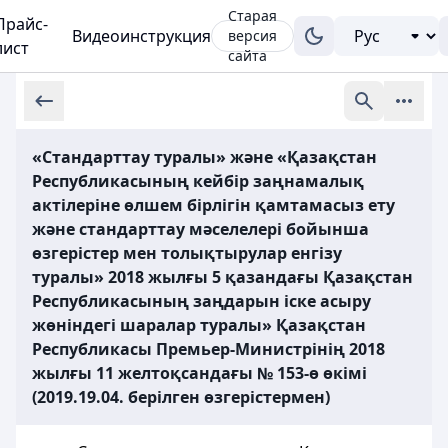
Старая
Прайс-
Видеоинструкция
версия
лист
сайта
«Стандарттау туралы» және «Қазақстан
Республикасының кейбір заңнамалық
актілеріне өлшем бірлігін қамтамасыз ету
және стандарттау мәселелері бойынша
өзгерістер мен толықтырулар енгізу
туралы» 2018 жылғы 5 қазандағы Қазақстан
Республикасының заңдарын іске асыру
жөніндегі шаралар туралы» Қазақстан
Республикасы Премьер-Министрінің 2018
жылғы 11 желтоқсандағы № 153-ө өкімі
(2019.19.04. берілген өзгерістермен)