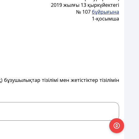
2019 жылғы 13 қыркүйектегі
№ 107
бұйрығына
1-қосымша
 бұзушылықтар тізілімі мен жетістіктер тізілімін