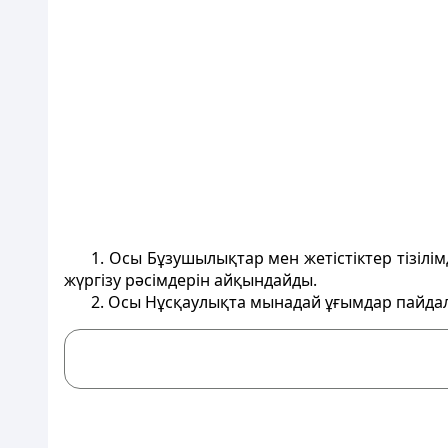
1. Осы Бұзушылықтар мен жетістіктер тізілімд
жүргізу рәсімдерін айқындайды.
2. Осы Нұсқаулықта мынадай ұғымдар пайда