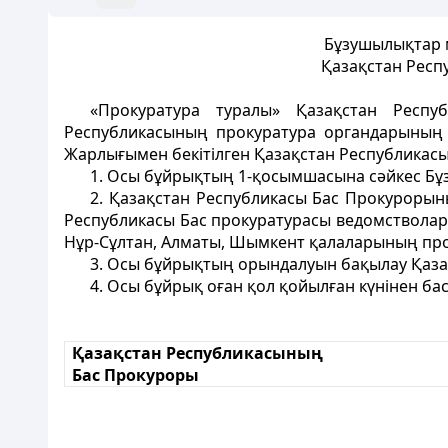
Бұзушылықтар ме
Қазақстан Респ
«Прокуратура туралы» Қазақстан Респ
Республикасының прокуратура органдарының к
Жарлығымен бекітілген Қазақстан Республикас
1. Осы бұйрықтың 1-қосымшасына сәйкес Бұзу
2. Қазақстан Республикасы Бас Прокуроры
Республикасы Бас прокуратурасы ведомствола
Нұр-Сұлтан, Алматы, Шымкент қалаларының прок
3. Осы бұйрықтың орындалуын бақылау Қаза
4. Осы бұйрық оған қол қойылған күнінен бас
Қазақстан Республикасының
Бас Прокуроры