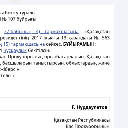
ты бекіту туралы
і № 107 бұйрығы
ың
37-бабының 4) тармақшасына
, «Қазақстан
резидентінің 2017 жылғы 13 қазандағы № 563
ң 15) тармақшасына
сәйкес,
БҰЙЫРАМЫН
:
гі
нұсқаулық
бекітілсін.
 Бас Прокурорының орынбасарларын, Қазақстан
ің басшыларын таныстырсын, облыстардың және
жіберсін.
телсін.
Ғ. Нұрдәулетов
Қазақстан Республикасы
Бас Прокурорының