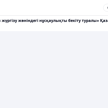
н жүргізу жөніндегі нұсқаулықты бекіту туралы» Қ