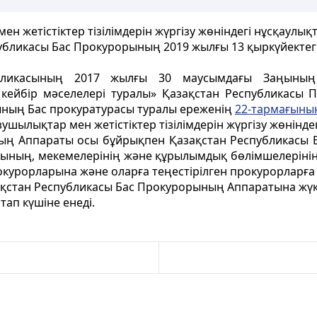
н жетістіктер тізілімдерін жүргізу жөніндегі нұсқаулық
убликасы Бас Прокурорының 2019 жылғы 13 қыркүйектег
убликасының 2017
жылғы 30 маусымдағы Заңын
ейбір мәселелері туралы» Қазақстан Республикасы П
ының Бас прокуратурасы туралы ереженің
22-тармағыны
шылықтар мен жетістіктер тізілімдерін жүргізу жөнінде
ның Аппараты осы бұйрықпен Қазақстан Республикасы
рының, мекемелерінің және құрылымдық бөлімшелерін
урорларына және оларға теңестірілген прокурорларға 
қстан Республикасы Бас Прокурорының Аппаратына жүк
тап күшіне енеді.