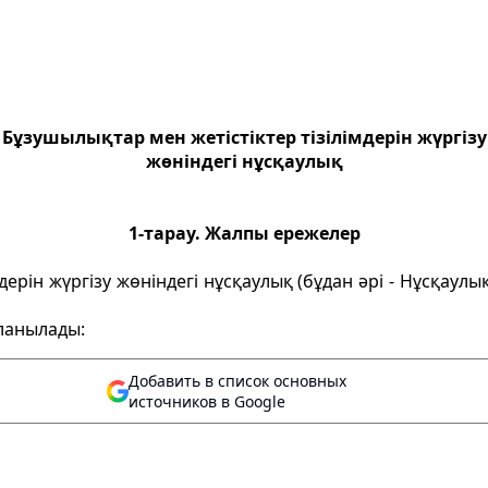
Бұзушылықтар мен жетістіктер тізілімдерін жүргізу
жөніндегі нұсқаулық
1-тарау. Жалпы ережелер
ерін жүргізу жөніндегі нұсқаулық (бұдан әрі - Нұсқаулық)
ланылады:
Добавить в список основных
источников в Google