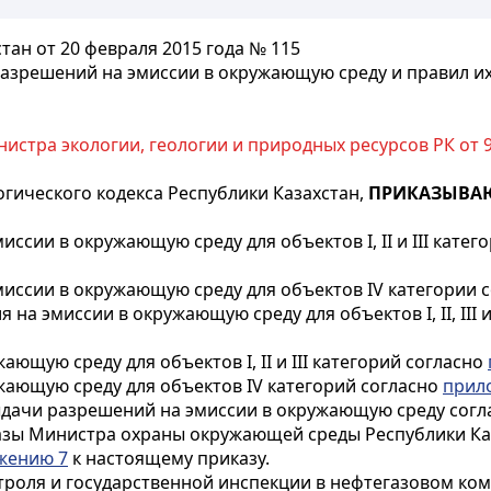
тан от 20 февраля 2015 года № 115
азрешений на эмиссии в окружающую среду и правил и
нистра экологии, геологии и природных ресурсов РК от 9
гического кодекса Республики Казахстан,
ПРИКАЗЫВА
ссии в окружающую среду для объектов I, II и III катег
миссии в окружающую среду для объектов IV категории 
а эмиссии в окружающую среду для объектов I, II, III 
ющую среду для объектов I, II и III категорий согласно
жающую среду для объектов IV категорий согласно
прил
ыдачи разрешений на эмиссии в окружающую среду сог
казы Министра охраны окружающей среды Республики Ка
жению 7
к настоящему приказу.
нтроля и государственной инспекции в нефтегазовом ко