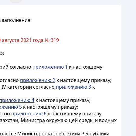
х заполнения
 августа 2021 года № 319
Ю:
орий согласно
приложению 1
к настоящему
согласно
приложению 2
к настоящему приказу;
и IV категории согласно
приложению 3
к
приложению 4
к настоящему приказу;
ожению 5
к настоящему приказу;
ласно
приложению 6
к настоящему приказу.
захстан, Министра окружающей среды и водных
мплексе Министерства энергетики Республики