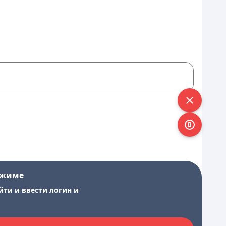
ежиме
йти и ввести логин и