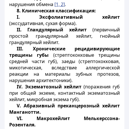
нарушения обмена
[1, 2]
.
8. Клиническая классификация:
I
. Эксфолиативный хейлит
(экссудативная, сухая форма).
II
. Гландулярный хейлит
(первичный
простой грандулярный хейлит, гнойный
грандулярный хейлит.
III
. Хронические рецидивирующие
трещины губы
(стрептококковые трещины
средней части губ), заеды (стрептококковая,
микотическая, вследствие аллергической
реакции на материалы зубных протезов,
нарушения архитектоники).
IV
. Экзематозный хейлит
(поражения губ
при общей экземе, контактный экзематозный
хейлит, микробная экзема губ).
V
. Абразивный преканцерозный хейлит
Манганотти.
VI
. Макрохейлит Мелькерссона-
Розенталя.