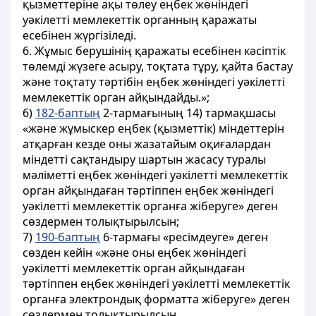
қызметтеріне ақы төлеу еңбек жөніндегі
уәкілетті мемлекеттік органның қаражаты
есебінен жүргізіледі.
6. Жұмыс берушінің қаражаты есебінен кәсіптік
төлемді жүзеге асыру, тоқтата тұру, қайта бастау
және тоқтату тәртібін еңбек жөніндегі уәкілетті
мемлекеттік орган айқындайды.»;
6)
182-баптың
2-тармағының 14) тармақшасы
«және жұмыскер еңбек (қызметтік) міндеттерін
атқарған кезде оны жазатайым оқиғалардан
міндетті сақтандыру шартын жасасу туралы
мәліметті еңбек жөніндегі уәкілетті мемлекеттік
орган айқындаған тәртіппен еңбек жөніндегі
уәкілетті мемлекеттік органға жіберуге» деген
сөздермен толықтырылсын;
7)
190-баптың
6-тармағы «ресімдеуге» деген
сөзден кейін «және оны еңбек жөніндегі
уәкілетті мемлекеттік орган айқындаған
тәртіппен еңбек жөніндегі уәкілетті мемлекеттік
органға электрондық форматта жіберуге» деген
сөздермен толықтырылсын.