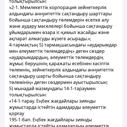
толықтырылсын:
«2-1. Мемлекеттік корпорация зейнеткерлік
алдындағы аннуитеттік сақтандыру шарттары
бойынша сақтандыру төлемдерін есепке алу
және аудару мәселелері бойынша сақтандыру
ұйымдарымен өзара іс-қимыл жасайды және
ақпарат алмасуды жүзеге асырады.»;
4-тармақтың 5) тармақшасындағы «аударымдар
мен әлеуметтік төлемдердің» деген сөздер
«аударымдардың, әлеуметтік төлемдердің
жұмыс берушінің қаражаты есебінен кәсіптік
төлемнің, зейнеткерлік алдындағы аннуитеттік
сақтандыру шарты бойынша сақтандыру
төлемінің» деген сөздермен ауыстырылсын;
5) мынадай мазмұндағы 14-1-тараумен
толықтырылсын:
«14-1-тарау. Еңбек жағдайлары зиянды
жұмыстарда істейтін адамдарды әлеуметтік
қорғау
195-1-бап
. Еңбек жағдайлары зиянды
жұмыстарда істейтін адамдардың әлеуметтік