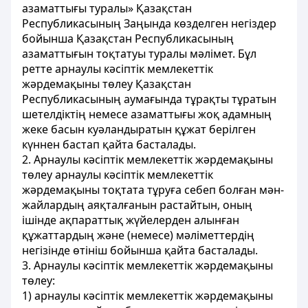
азаматтығы туралы» Қазақстан
Республикасының Заңында көзделген негіздер
бойынша Қазақстан Республикасының
азаматтығын тоқтатуы туралы мәлімет. Бұл
ретте арнаулы кәсіптік мемлекеттік
жәрдемақыны төлеу Қазақстан
Республикасының аумағында тұрақты тұратын
шетелдіктің немесе азаматтығы жоқ адамның
жеке басын куәландыратын құжат берілген
күннен бастап қайта басталады.
2. Арнаулы кәсіптік мемлекеттік жәрдемақыны
төлеу арнаулы кәсіптік мемлекеттік
жәрдемақыны тоқтата тұруға себеп болған мән-
жайлардың аяқталғанын растайтын, оның
ішінде ақпараттық жүйелерден алынған
құжаттардың және (немесе) мәліметтердің
негізінде өтініш бойынша қайта басталады.
3. Арнаулы кәсіптік мемлекеттік жәрдемақыны
төлеу:
1) арнаулы кәсіптік мемлекеттік жәрдемақыны