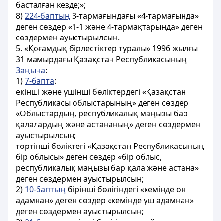
басталған кезде;»;
8)
224-баптың
3-тармағындағы «4-тармағында»
деген сөздер «1-1 және 4-тармақтарында» деген
сөздермен ауыстырылсын.
5. «Қоғамдық бірлестіктер туралы» 1996 жылғы
31 мамырдағы Қазақстан Республикасының
Заңына
:
1)
7-бапта
:
екінші және үшінші бөліктердегі «Қазақстан
Республикасы облыстарының» деген сөздер
«Облыстардың, республикалық маңызы бар
қалалардың және астананың» деген сөздермен
ауыстырылсын;
төртінші бөліктегі «Қазақстан Республикасының
бір облысы» деген сөздер «бір облыс,
республикалық маңызы бар қала және астана»
деген сөздермен ауыстырылсын;
2)
10-баптың
бірінші бөлігіндегі «кемінде он
адамнан» деген сөздер «кемінде үш адамнан»
деген сөздермен ауыстырылсын;