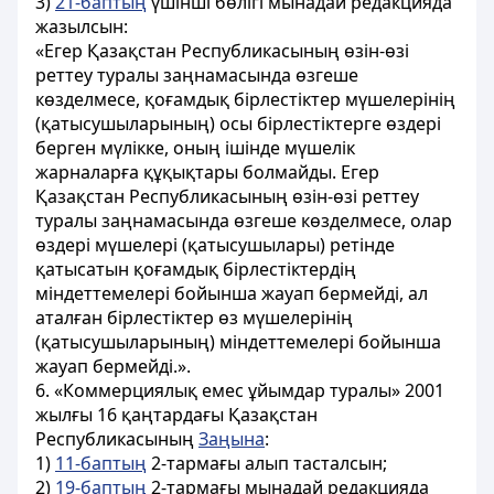
3)
21-баптың
үшінші бөлігі мынадай редакцияда
жазылсын:
«Егер Қазақстан Республикасының өзін-өзі
реттеу туралы заңнамасында өзгеше
көзделмесе, қоғамдық бірлестіктер мүшелерінің
(қатысушыларының) осы бірлестіктерге өздері
берген мүлікке, оның ішінде мүшелік
жарналарға құқықтары болмайды. Егер
Қазақстан Республикасының өзін-өзі реттеу
туралы заңнамасында өзгеше көзделмесе, олар
өздері мүшелері (қатысушылары) ретінде
қатысатын қоғамдық бірлестіктердің
міндеттемелері бойынша жауап бермейді, ал
аталған бірлестіктер өз мүшелерінің
(қатысушыларының) міндеттемелері бойынша
жауап бермейді.».
6. «Коммерциялық емес ұйымдар туралы» 2001
жылғы 16 қаңтардағы Қазақстан
Республикасының
Заңына
:
1)
11-баптың
2-тармағы алып тасталсын;
2)
19-баптың
2-тармағы мынадай редакцияда