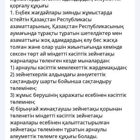
қорғалу құқығы
1. Еңбек жағдайлары зиянды жұмыстарда
істейтін Қазақстан Республикасы
азаматтарының, Қазақстан Республикасының
аумағында тұрақты тұратын шетелдіктер мен
азаматтығы жоқ адамдардың елу бес жасқа
толған және олар үшін жиынтығында кемінде
сексен төрт ай міндетті кәсіптік зейнетақы
жарналары төленген кезде мыналардан:
1) арнаулы кәсіптік мемлекеттік жәрдемақыдан;
2) зейнеткерлік алдындағы аннуитеттік
сақтандыру шарты бойынша сақтандыру
төлемінен;
3) жұмыс берушінің қаражаты есебінен кәсіптік
төлемнен;
4) бірыңғай жинақтаушы зейнетақы қорынан
төленетін міндетті кәсіптік зейнетақы
жарналары есебінен қалыптастырылған
зейнетақы төлемінен тұратын арнаулы
әлеуметтік төлемге құқығы болады.