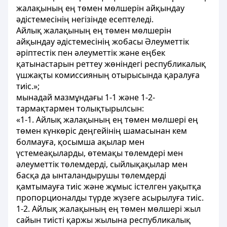
жалақының ең төмен мөлшерін айқындау
әдістемесінің негізінде есептеледі.
Айлық жалақының ең төмен мөлшерін
айқындау әдістемесінің жобасы Әлеуметтік
әріптестік пен әлеуметтік және еңбек
қатынастарын реттеу жөніндегі республикалық
үшжақты комиссияның отырысында қаралуға
тиіс.»;
мынадай мазмұндағы 1-1 және 1-2-
тармақтармен толықтырылсын:
«1-1. Айлық жалақының ең төмен мөлшері ең
төмен күнкөріс деңгейінің шамасынан кем
болмауға, қосымша ақылар мен
үстемеақыларды, өтемақы төлемдері мен
әлеуметтік төлемдерді, сыйлықақылар мен
басқа да ынталандырушы төлемдерді
қамтымауға тиіс және жұмыс істелген уақытқа
пропорционалды түрде жүзеге асырылуға тиіс.
1-2. Айлық жалақының ең төмен мөлшері жыл
сайын тиісті қаржы жылына республикалық