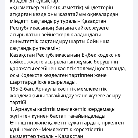
көзделген құқықтар:
«Қызметкер еңбек (қызметтік) міндеттерін
атқарған кезде оны жазатайым оқиғалардан
міндетті сақтандыру туралы» Қазақстан
Республикасының Заңына сәйкес жүзеге
асырылатын зейнеткерлік алдындағы
аннуитеттік сақтандыру шарты бойынша
сақтандыру төлемін;
Қазақстан Республикасының Еңбек кодексіне
сәйкес жүзеге асырылатын жұмыс берушінің
қаражаты есебінен кәсіптік төлемді қоспағанда,
осы Кодексте көзделген тәртіппен және
шарттарда іске асырылады.
195-2-бап. Арнаулы кәсіптік мемлекеттік
жәрдемақыны тағайындау және жүзеге асыру
тәртібі
1. Арнаулы кәсіптік мемлекеттік жәрдемақы
жүгінген күннен бастап тағайындалады.
Өтініштің және қажетті құжаттардың тіркелген
күні немесе «Мемлекеттік көрсетілетін
қызметтер туралы» Қазақстан