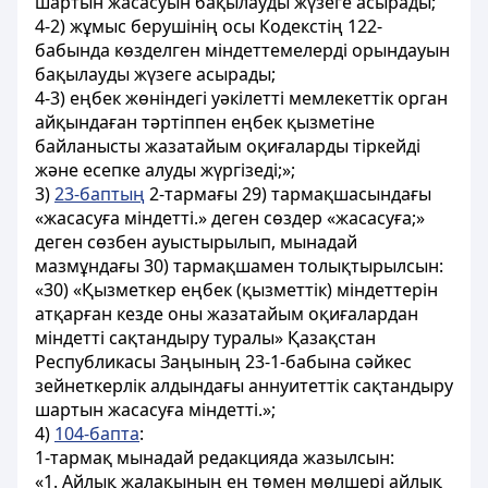
шартын жасасуын бақылауды жүзеге асырады;
4-2) жұмыс берушінің осы Кодекстің 122-
бабында көзделген міндеттемелерді орындауын
бақылауды жүзеге асырады;
4-3) еңбек жөніндегі уәкілетті мемлекеттік орган
айқындаған тәртіппен еңбек қызметіне
байланысты жазатайым оқиғаларды тіркейді
және есепке алуды жүргізеді;»;
3)
23-баптың
2-тармағы 29) тармақшасындағы
«жасасуға міндетті.» деген сөздер «жасасуға;»
деген сөзбен ауыстырылып, мынадай
мазмұндағы 30) тармақшамен толықтырылсын:
«30) «Қызметкер еңбек (қызметтік) міндеттерін
атқарған кезде оны жазатайым оқиғалардан
міндетті сақтандыру туралы» Қазақстан
Республикасы Заңының 23-1-бабына сәйкес
зейнеткерлік алдындағы аннуитеттік сақтандыру
шартын жасасуға міндетті.»;
4)
104-бапта
:
1-тармақ мынадай редакцияда жазылсын:
«1. Айлық жалақының ең төмен мөлшері айлық