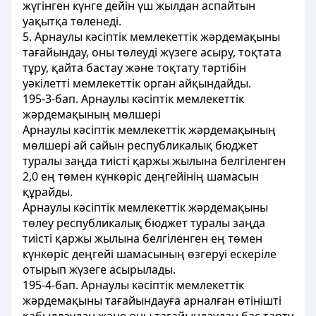
жүгінген күнге дейін үш жылдан аспайтын
уақытқа төленеді.
5. Арнаулы кәсіптік мемлекеттік жәрдемақыны
тағайындау, оны төлеуді жүзеге асыру, тоқтата
тұру, қайта бастау және тоқтату тәртібін
уәкілетті мемлекеттік орган айқындайды.
195-3-бап
. Арнаулы кәсіптік мемлекеттік
жәрдемақының мөлшері
Арнаулы кәсіптік мемлекеттік жәрдемақының
мөлшері ай сайын республикалық бюджет
туралы заңда тиісті қаржы жылына белгіленген
2,0 ең төмен күнкөріс деңгейінің шамасын
құрайды.
Арнаулы кәсіптік мемлекеттік жәрдемақыны
төлеу республикалық бюджет туралы заңда
тиісті қаржы жылына белгіленген ең төмен
күнкөріс деңгейі шамасының өзгеруі ескеріле
отырып жүзеге асырылады.
195-4-бап. Арнаулы кәсіптік мемлекеттік
жәрдемақыны тағайындауға арналған өтінішті