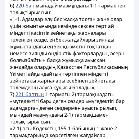
6)
220-бап
мынадай мазмұндағы 1-1-тармақпен
толықтырылсын:
«1-1. Адамдар елу бес жасқа толған және олар
үшін жиынтығында кемінде сексен төрт ай
міндетті кәсіптік зейнетақы жарналары
төленген кезде, еңбек жағдайлары зиянды
жұмыстардағы еңбек қызметін тоқтатқан
немесе зиянды өндірістік факторлардың әсерін
болғызбайтын басқа жұмысқа ауысқан
жағдайда олардың Қазақстан Республикасының
Үкіметі айқындайтын тәртіппен міндетті
зейнетақы жарналары есебінен зейнетақы
төлемдерін алуға құқығы болады.»;
7)
221-баптың
1-тармағы 2) тармақшадағы
«мүгедектігі бар» деген сөздер «мүгедектігі бар
адамдарға» деген сөздермен ауыстырылып,
мынадай мазмұндағы 2-1) тармақшамен
толықтырылсын:
«2-1) осы Кодекстің 195-1-бабының 1 және 2-
тармақтарында көрсетілген жағдайлар