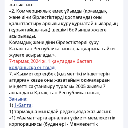
жазылсын:
«2. Коммерциялық емес ұйымды (қоғамдық
және діни бірлестіктерді қоспағанда) оны
қалыптастыру арқылы құру құрылтайшылардың
(құрылтайшының) шешімі бойынша жүзеге
асырылады.
Қоғамдық және діни бірлестіктерді құру
Қазақстан Республикасының заңдарына сәйкес
жүзеге асырылады.».
7-тармақ 2024 ж. 1 қаңтардан бастап
қолданысқа енгізілді
7. «Қызметкер еңбек (қызметтік) міндеттерін
атқарған кезде оны жазатайым оқиғалардан
міндетті сақтандыру туралы» 2005 жылғы 7
ақпандағы Қазақстан Республикасының
Заңына
:
1)
1-бапта
:
1) тармақша мынадай редакцияда жазылсын:
«1) «Азаматтарға арналған үкімет» мемлекеттік
корпорациясы (бұдан әрі - Мемлекеттік