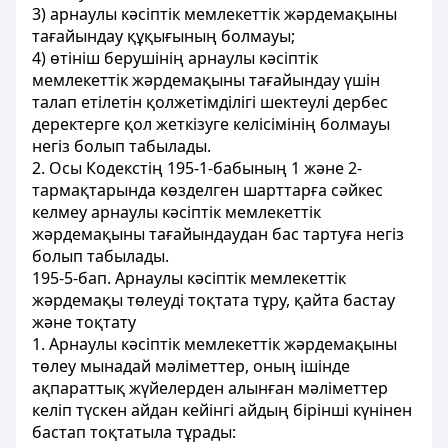
3) арнаулы кәсіптік мемлекеттік жәрдемақыны
тағайындау құқығының болмауы;
4) өтініш берушінің арнаулы кәсіптік
мемлекеттік жәрдемақыны тағайындау үшін
талап етілетін қолжетімділігі шектеулі дербес
деректерге қол жеткізуге келісімінің болмауы
негіз болып табылады.
2. Осы Кодекстің 195-1-бабының 1 және 2-
тармақтарында көзделген шарттарға сәйкес
келмеу арнаулы кәсіптік мемлекеттік
жәрдемақыны тағайындаудан бас тартуға негіз
болып табылады.
195-5-бап. Арнаулы кәсіптік мемлекеттік
жәрдемақы төлеуді тоқтата тұру, қайта бастау
және тоқтату
1. Арнаулы кәсіптік мемлекеттік жәрдемақыны
төлеу мынадай мәліметтер, оның ішінде
ақпараттық жүйелерден алынған мәліметтер
келіп түскен айдан кейінгі айдың бірінші күнінен
бастап тоқтатыла тұрады: