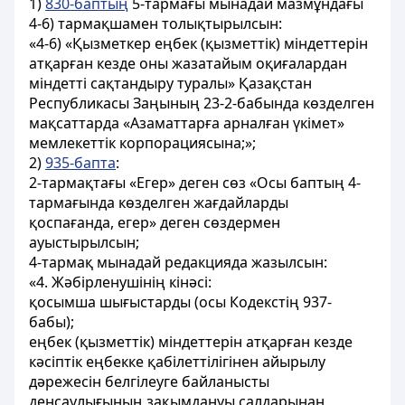
1)
830-баптың
5-тармағы мынадай мазмұндағы
4-6) тармақшамен толықтырылсын:
«4-6) «Қызметкер еңбек (қызметтік) міндеттерін
атқарған кезде оны жазатайым оқиғалардан
міндетті сақтандыру туралы» Қазақстан
Республикасы Заңының 23-2-бабында көзделген
мақсаттарда «Азаматтарға арналған үкімет»
мемлекеттік корпорациясына;»;
2)
935-бапта
:
2-тармақтағы «Егер» деген сөз «Осы баптың 4-
тармағында көзделген жағдайларды
қоспағанда, егер» деген сөздермен
ауыстырылсын;
4-тармақ мынадай редакцияда жазылсын:
«4. Жәбірленушінің кінәсі:
қосымша шығыстарды (осы Кодекстің 937-
бабы);
еңбек (қызметтік) міндеттерін атқарған кезде
кәсіптік еңбекке қабілеттілігінен айырылу
дәрежесін белгілеуге байланысты
денсаулығының зақымдануы салдарынан