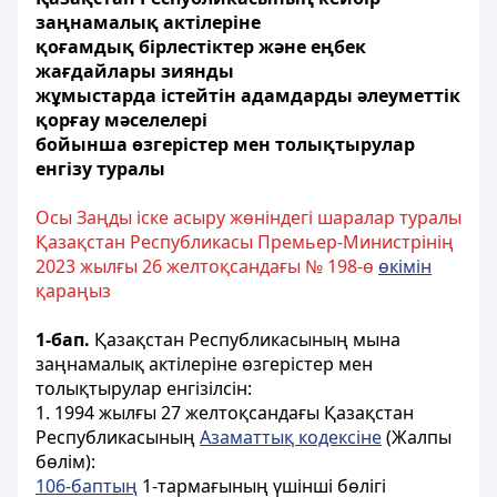
заңнамалық актілеріне
қоғамдық бірлестіктер және еңбек
жағдайлары зиянды
жұмыстарда істейтін адамдарды әлеуметтік
қорғау мәселелері
бойынша өзгерістер мен толықтырулар
енгізу туралы
Осы Заңды іске асыру жөніндегі шаралар туралы
Қазақстан Республикасы Премьер-Министрінің
2023 жылғы 26 желтоқсандағы № 198-ө
өкімін
қараңыз
1-бап.
Қазақстан Республикасының мына
заңнамалық актілеріне өзгерістер мен
толықтырулар енгізілсін:
1. 1994 жылғы 27 желтоқсандағы Қазақстан
Республикасының
Азаматтық кодексіне
(Жалпы
бөлім):
106-баптың
1-тармағының үшінші бөлігі