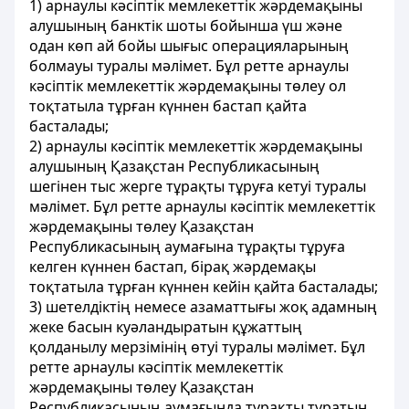
1) арнаулы кәсіптік мемлекеттік жәрдемақыны
алушының банктік шоты бойынша үш және
одан көп ай бойы шығыс операцияларының
болмауы туралы мәлімет. Бұл ретте арнаулы
кәсіптік мемлекеттік жәрдемақыны төлеу ол
тоқтатыла тұрған күннен бастап қайта
басталады;
2) арнаулы кәсіптік мемлекеттік жәрдемақыны
алушының Қазақстан Республикасының
шегінен тыс жерге тұрақты тұруға кетуі туралы
мәлімет. Бұл ретте арнаулы кәсіптік мемлекеттік
жәрдемақыны төлеу Қазақстан
Республикасының аумағына тұрақты тұруға
келген күннен бастап, бірақ жәрдемақы
тоқтатыла тұрған күннен кейін қайта басталады;
3) шетелдіктің немесе азаматтығы жоқ адамның
жеке басын куәландыратын құжаттың
қолданылу мерзімінің өтуі туралы мәлімет. Бұл
ретте арнаулы кәсіптік мемлекеттік
жәрдемақыны төлеу Қазақстан
Республикасының аумағында тұрақты тұратын