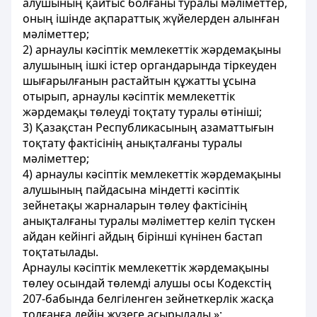
алушының қайтыс болғаны туралы мәліметтер,
оның ішінде ақпараттық жүйелерден алынған
мәліметтер;
2) арнаулы кәсіптік мемлекеттік жәрдемақыны
алушының ішкі істер органдарында тіркеуден
шығарылғанын растайтын құжатты ұсына
отырып, арнаулы кәсіптік мемлекеттік
жәрдемақы төлеуді тоқтату туралы өтініші;
3) Қазақстан Республикасының азаматтығын
тоқтату фактісінің анықталғаны туралы
мәліметтер;
4) арнаулы кәсіптік мемлекеттік жәрдемақыны
алушының пайдасына міндетті кәсіптік
зейнетақы жарналарын төлеу фактісінің
анықталғаны туралы мәліметтер келіп түскен
айдан кейінгі айдың бірінші күнінен бастап
тоқтатылады.
Арнаулы кәсіптік мемлекеттік жәрдемақыны
төлеу осындай төлемді алушы осы Кодекстің
207-бабында белгіленген зейнеткерлік жасқа
толғанға дейін жүзеге асырылады.»;