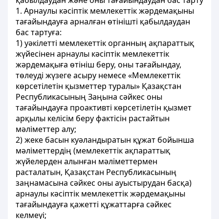
қабылдаудан және оны тағайындаудан бас тарту
1. Арнаулы кәсіптік мемлекеттік жәрдемақыны
тағайындауға арналған өтінішті қабылдаудан
бас тартуға:
1) уәкілетті мемлекеттік органның ақпараттық
жүйесінен арнаулы кәсіптік мемлекеттік
жәрдемақыға өтініш беру, оны тағайындау,
төлеуді жүзеге асыру немесе «Мемлекеттік
көрсетілетін қызметтер туралы» Қазақстан
Республикасының Заңына сәйкес оны
тағайындауға проактивті көрсетілетін қызмет
арқылы келісім беру фактісін растайтын
мәліметтер алу;
2) жеке басын куәландыратын құжат бойынша
мәліметтердің (мемлекеттік ақпараттық
жүйелерден алынған мәліметтермен
расталатын, Қазақстан Республикасының
заңнамасына сәйкес оны ауыстырудан басқа)
арнаулы кәсіптік мемлекеттік жәрдемақыны
тағайындауға қажетті құжаттарға сәйкес
келмеуі;