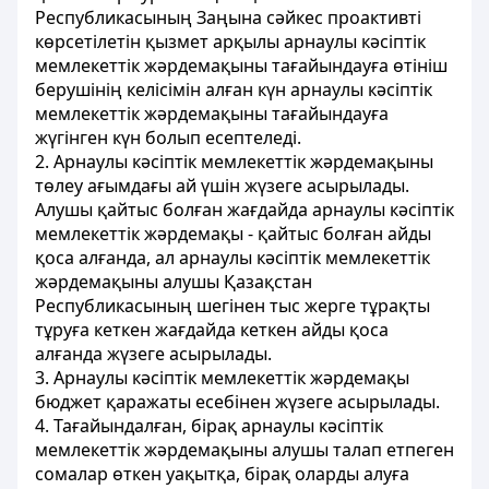
Республикасының Заңына сәйкес проактивті
көрсетілетін қызмет арқылы арнаулы кәсіптік
мемлекеттік жәрдемақыны тағайындауға өтініш
берушінің келісімін алған күн арнаулы кәсіптік
мемлекеттік жәрдемақыны тағайындауға
жүгінген күн болып есептеледі.
2. Арнаулы кәсіптік мемлекеттік жәрдемақыны
төлеу ағымдағы ай үшін жүзеге асырылады.
Алушы қайтыс болған жағдайда арнаулы кәсіптік
мемлекеттік жәрдемақы - қайтыс болған айды
қоса алғанда, ал арнаулы кәсіптік мемлекеттік
жәрдемақыны алушы Қазақстан
Республикасының шегінен тыс жерге тұрақты
тұруға кеткен жағдайда кеткен айды қоса
алғанда жүзеге асырылады.
3. Арнаулы кәсіптік мемлекеттік жәрдемақы
бюджет қаражаты есебінен жүзеге асырылады.
4. Тағайындалған, бірақ арнаулы кәсіптік
мемлекеттік жәрдемақыны алушы талап етпеген
сомалар өткен уақытқа, бірақ оларды алуға