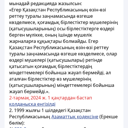
мынадай редакцияда жазылсын:
«Егер Қазақстан Республикасының өзін-өзі
реттеу туралы заңнамасында өзгеше
көзделмесе, қоғамдық бірлестіктер мүшелерінің
(қатысушыларының) осы бірлестіктерге өздері
берген мүлікке, оның ішінде мүшелік
жарналарға құқықтары болмайды. Егер
Қазақстан Республикасының өзін-өзі реттеу
туралы заңнамасында өзгеше көзделмесе, олар
өздері мүшелері (қатысушылары) ретінде
қатысатын қоғамдық бірлестіктердің
міндеттемелері бойынша жауап бермейді, ал
аталған бірлестіктер өз мүшелерінің
(қатысушыларының) міндеттемелері бойынша
жауап бермейді.».
2-тармақ 2024 ж. 1 қаңтардан бастап
қолданысқа енгізілді
2. 1999 жылғы 1 шілдедегі Қазақстан
Республикасының
Азаматтық кодексіне
(Ерекше
бөлім):