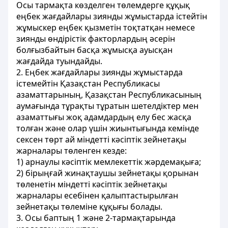
Осы тармақта көзделген төлемдерге құқық
еңбек жағдайлары зиянды жұмыстарда істейтін
жұмыскер еңбек қызметін тоқтатқан немесе
зиянды өндірістік факторлардың әсерін
болғызбайтын басқа жұмысқа ауысқан
жағдайда туындайды.
2. Еңбек жағдайлары зиянды жұмыстарда
істемейтін Қазақстан Республикасы
азаматтарының, Қазақстан Республикасының
аумағында тұрақты тұратын шетелдіктер мен
азаматтығы жоқ адамдардың елу бес жасқа
толған және олар үшін жиынтығында кемінде
сексен төрт ай міндетті кәсіптік зейнетақы
жарналары төленген кезде:
1) арнаулы кәсіптік мемлекеттік жәрдемақыға;
2) бірыңғай жинақтаушы зейнетақы қорынан
төленетін міндетті кәсіптік зейнетақы
жарналары есебінен қалыптастырылған
зейнетақы төлеміне құқығы болады.
3. Осы баптың 1 және 2-тармақтарында