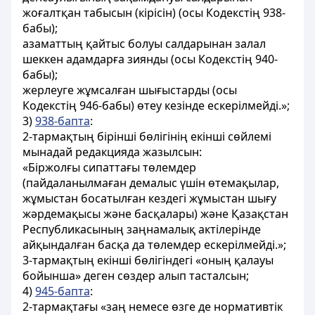
жоғалтқан табысын (кірісін) (осы Кодекстің 938-
бабы);
азаматтың қайтыс болуы салдарынан залал
шеккен адамдарға зиянды (осы Кодекстің 940-
бабы);
жерлеуге жұмсалған шығыстарды (осы
Кодекстің 946-бабы) өтеу кезінде ескерілмейді.»;
3)
938-бапта
:
2-тармақтың бірінші бөлігінің екінші сөйлемі
мынадай редакцияда жазылсын:
«Біржолғы сипаттағы төлемдер
(пайдаланылмаған демалыс үшін өтемақылар,
жұмыстан босатылған кездегі жұмыстан шығу
жәрдемақысы және басқалары) және Қазақстан
Республикасының заңнамалық актілерінде
айқындалған басқа да төлемдер ескерілмейді.»;
3-тармақтың екінші бөлігіндегі «оның қалауы
бойынша» деген сөздер алып тасталсын;
4)
945-бапта
:
2-тармақтағы «заң немесе өзге де нормативтік