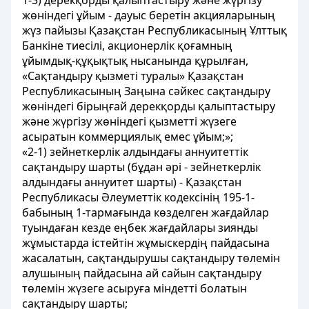
1-3) дерекқорды қалыптастыру және жүргізу
жөніндегі ұйым - дауыс беретін акцияларының
жүз пайызы Қазақстан Республикасының Ұлттық
Банкіне тиесілі, акционерлік қоғамның
ұйымдық-құқықтық нысанында құрылған,
«Сақтандыру қызметі туралы» Қазақстан
Республикасының Заңына сәйкес сақтандыру
жөніндегі бірыңғай дерекқорды қалыптастыру
және жүргізу жөніндегі қызметті жүзеге
асыратын коммерциялық емес ұйым;»;
«2-1) зейнеткерлік алдындағы аннуитеттік
сақтандыру шарты (бұдан әрі - зейнеткерлік
алдындағы аннуитет шарты) - Қазақстан
Республикасы Әлеуметтік кодексінің 195-1-
бабының 1-тармағында көзделген жағдайлар
туындаған кезде еңбек жағдайлары зиянды
жұмыстарда істейтін жұмыскердің пайдасына
жасалатын, сақтандырушы сақтандыру төлемін
алушының пайдасына ай сайын сақтандыру
төлемін жүзеге асыруға міндетті болатын
сақтандыру шарты;