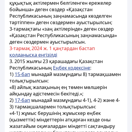
құқықтық актілермен белгіленген ережелер
бойынша» деген сөздер «Қазақстан
Республикасының заңнамасында көзделген
тәртіппен» деген сөздермен ауыстырылсын;
3-тармақтағы «заң актілерінде» деген сөздер
«Қазақстан Республикасының заңнамасында»
деген сөздермен ауыстырылсын.
3-тармақ 2024 ж. 1 қаңтардан бастап
қолданысқа енгізілді
3. 2015 жылғы 23 қарашадағы Қазақстан
Республикасының
Еңбек кодексіне
:
1)
15-бап
мынадай мазмұндағы 8) тармақшамен
толықтырылсын:
«8) айлық жалақының ең төмен мөлшерін
айқындау әдістемесін бекітеді.»;
2)
17-бап
мынадай мазмұндағы 4-1), 4-2) және 4-
3) тармақшалармен толықтырылсын:
«4-1) жұмыс берушінің жұмыскер еңбек
(қызметтік) міндеттерін атқарған кезде оны
жазатайым оқиғалардан міндетті сақтандыру