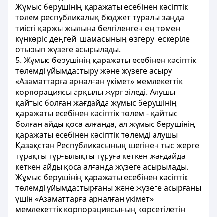
Жұмыс берушінің қаражаты есебінен кәсіптік
төлем республикалық бюджет туралы заңда
тиісті қаржы жылына белгіленген ең төмен
күнкөріс деңгейі шамасының өзгеруі ескеріле
отырып жүзеге асырылады.
5. Жұмыс берушінің қаражаты есебінен кәсіптік
төлемді ұйымдастыру және жүзеге асыру
«Азаматтарға арналған үкімет» мемлекеттік
корпорациясы арқылы жүргізіледі. Алушы
қайтыс болған жағдайда жұмыс берушінің
қаражаты есебінен кәсіптік төлем - қайтыс
болған айды қоса алғанда, ал жұмыс берушінің
қаражаты есебінен кәсіптік төлемді алушы
Қазақстан Республикасының шегінен тыс жерге
тұрақты тұрғылықты тұруға кеткен жағдайда
кеткен айды қоса алғанда жүзеге асырылады.
Жұмыс берушінің қаражаты есебінен кәсіптік
төлемді ұйымдастырғаны және жүзеге асырғаны
үшін «Азаматтарға арналған үкімет»
мемлекеттік корпорациясының көрсетілетін