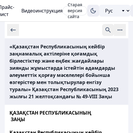
Старая
Прайс-
Видеоинструкция
версия
лист
сайта
«Қазақстан Республикасының кейбір
заңнамалық актілеріне қоғамдық
бірлестіктер және еңбек жағдайлары
зиянды жұмыстарда істейтін адамдарды
әлеуметтік қорғау мәселелері бойынша
өзгерістер мен толықтырулар енгізу
туралы» Қазақстан Республикасының 2023
жылғы 21 желтоқсандағы № 49-VIII Заңы
ҚАЗАҚСТАН РЕСПУБЛИКАСЫНЫҢ
ЗАҢЫ
Қазақстан Республикасының кейбір