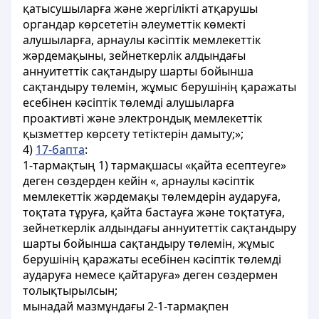
қатысушыларға және жергілікті атқарушы
органдар көрсететін әлеуметтік көмекті
алушыларға, арнаулы кәсіптік мемлекеттік
жәрдемақыны, зейнеткерлік алдындағы
аннуитеттік сақтандыру шарты бойынша
сақтандыру төлемін, жұмыс берушінің қаражаты
есебінен кәсіптік төлемді алушыларға
проактивті және электрондық мемлекеттік
қызметтер көрсету тетіктерін дамыту;»;
4)
17-бапта
:
1-тармақтың 1) тармақшасы «қайта есептеуге»
деген сөздерден кейін «, арнаулы кәсіптік
мемлекеттік жәрдемақы төлемдерін аударуға,
тоқтата тұруға, қайта бастауға және тоқтатуға,
зейнеткерлік алдындағы аннуитеттік сақтандыру
шарты бойынша сақтандыру төлемін, жұмыс
берушінің қаражаты есебінен кәсіптік төлемді
аударуға немесе қайтаруға» деген сөздермен
толықтырылсын;
мынадай мазмұндағы 2-1-тармақпен