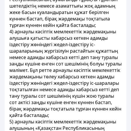
шетелдіктің немесе азаматтығы жоқ адамның
жеке басын куәландыратын құжат берілген
күннен бастап, бірақ жәрдемақы тоқтатыла
тұрған күннен кейін қайта басталады;
4) арнаулы кәсіптік мемлекеттік жәрдемақыны
алушыға қатысты хабарсыз кеткен адамды
іздестіру жөніндегі жедел-іздестіру іс-
шараларының жүргізілуін растайтын құжаттың
немесе адамды хабарсыз кетті деп тану туралы
заңды күшіне енген сот шешімінің болуы туралы
мәлімет. Бұл ретте арнаулы кәсіптік мемлекеттік
жәрдемақыны төлеу хабарсыз кеткен адамды
іздестіру жөніндегі жедел-іздестіру іс-шаралары
тоқтатылған немесе адамды хабарсыз кетті деп
тану туралы сот шешімінің күшін жою туралы
сот актісі заңды күшіне енген күннен бастап,
бірақ жәрдемақы тоқтатыла тұрған күннен кейін
қайта басталады;
5) арнаулы кәсіптік мемлекеттік жәрдемақыны
алушының «Қазақстан Республикасының