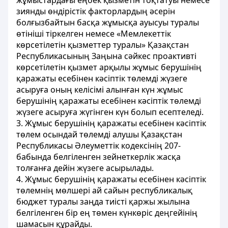
жұмыстардағы еңбек қызметін тоқтатуы немесе
зиянды өндірістік факторлардың әсерін
болғызбайтын басқа жұмысқа ауысуы туралы
өтініші тіркелген немесе «Мемлекеттік
көрсетілетін қызметтер туралы» Қазақстан
Республикасының Заңына сәйкес проактивті
көрсетілетін қызмет арқылы жұмыс берушінің
қаражаты есебінен кәсіптік төлемді жүзеге
асыруға оның келісімі алынған күн жұмыс
берушінің қаражаты есебінен кәсіптік төлемді
жүзеге асыруға жүгінген күн болып есептеледі.
3. Жұмыс берушінің қаражаты есебінен кәсіптік
төлем осындай төлемді алушы Қазақстан
Республикасы Әлеуметтік кодексінің 207-
бабында белгіленген зейнеткерлік жасқа
толғанға дейін жүзеге асырылады.
4. Жұмыс берушінің қаражаты есебінен кәсіптік
төлемнің мөлшері ай сайын республикалық
бюджет туралы заңда тиісті қаржы жылына
белгіленген бір ең төмен күнкөріс деңгейінің
шамасын құрайды.