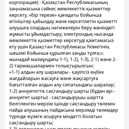
корпорация) - Қазақстан Республикасының
заңнамасына сәйкес мемлекеттік қызметтер
көрсету, «бір терезе» қағидаты бойынша
өтініштер қабылдау және көрсетілетін қызметті
алушыға олардың нәтижелерін беру жөніндегі
жұмысты ұйымдастыру, электрондық нысанда
мемлекеттік қызметтер көрсетуді қамтамасыз
ету үшін Қазақстан Республикасы Үкіметінің
шешімі бойынша құрылған заңды тұлға;»;
мынадай мазмұндағы 1-1), 1-2), 1-3), 2-1) және 2-
2) тармақшалармен толықтырылсын:
«1-1) алдын алу шаралары - қауіпсіз еңбек
жағдайларын жасауға және жақсартуға
бағытталған алдын алу сипатындағы шаралар;
1-2) аннуитеттік сақтандыру шарты (бұдан әрі -
аннуитет шарты) - сақтандырушы шартта
белгіленген мерзім ішінде сақтандыру төлемін
пайда алушының пайдасына мерзімді төлемдер
түрінде жүзеге асыруға міндетті болатын
сақтандыру шарты;