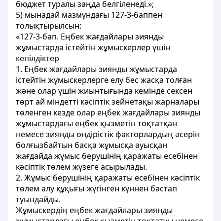
бюджет туралы заңда белгіленеді.»;
5) мынадай мазмұндағы
127-3-бап
пен
толықтырылсын:
«
127-3-бап
. Еңбек жағдайлары зиянды
жұмыстарда істейтін жұмыскерлер үшін
кепілдіктер
1. Еңбек жағдайлары зиянды жұмыстарда
істейтін жұмыскерлерге елу бес жасқа толған
және олар үшін жиынтығында кемінде сексен
төрт ай міндетті кәсіптік зейнетақы жарналары
төленген кезде олар еңбек жағдайлары зиянды
жұмыстардағы еңбек қызметін тоқтатқан
немесе зиянды өндірістік факторлардың әсерін
болғызбайтын басқа жұмысқа ауысқан
жағдайда жұмыс берушінің қаражаты есебінен
кәсіптік төлем жүзеге асырылады.
2. Жұмыс берушінің қаражаты есебінен кәсіптік
төлем алу құқығы жүгінген күннен бастап
туындайды.
Жұмыскердің еңбек жағдайлары зиянды