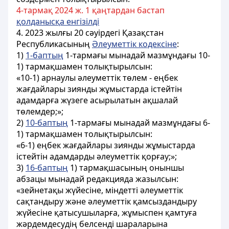
4-тармақ 2024 ж. 1 қаңтардан бастап
қолданысқа енгізілді
4. 2023 жылғы 20 сәуірдегі Қазақстан
Республикасының
Әлеуметтік кодексіне
:
1)
1-баптың
1-тармағы мынадай мазмұндағы 10-
1) тармақшамен толықтырылсын:
«10-1) арнаулы әлеуметтік төлем - еңбек
жағдайлары зиянды жұмыстарда істейтін
адамдарға жүзеге асырылатын ақшалай
төлемдер;»;
2)
10-баптың
1-тармағы мынадай мазмұндағы 6-
1) тармақшамен толықтырылсын:
«6-1) еңбек жағдайлары зиянды жұмыстарда
істейтін адамдарды әлеуметтік қорғау;»;
3)
16-баптың
1) тармақшасының оныншы
абзацы мынадай редакцияда жазылсын:
«зейнетақы жүйесіне, міндетті әлеуметтік
сақтандыру және әлеуметтік қамсыздандыру
жүйесіне қатысушыларға, жұмыспен қамтуға
жәрдемдесудің белсенді шараларына