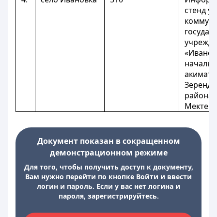
стенд у 
коммун
государ
учрежд
«Иванов
начальн
акимата
Зеренди
района 
Мектеп,
Документ показан в сокращенном
демонстрационном режиме
Для того, чтобы получить доступ к документу,
Вам нужно перейти по кнопке Войти и ввести
логин и пароль. Если у вас нет логина и
пароля, зарегистрируйтесь.