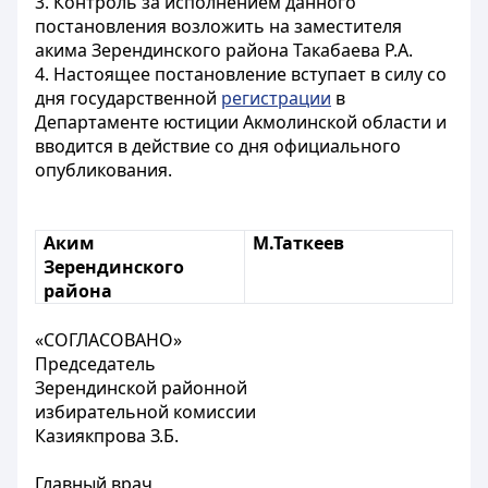
3. Контроль за исполнением данного
постановления возложить на заместителя
акима Зерендинского района Такабаева Р.А.
4. Настоящее постановление вступает в силу со
дня государственной
регистрации
в
Департаменте юстиции Акмолинской области и
вводится в действие со дня официального
опубликования.
Аким
М.Таткеев
Зерендинского
района
«СОГЛАСОВАНО»
Председатель
Зерендинской районной
избирательной комиссии
Казиякпрова З.Б.
Главный врач