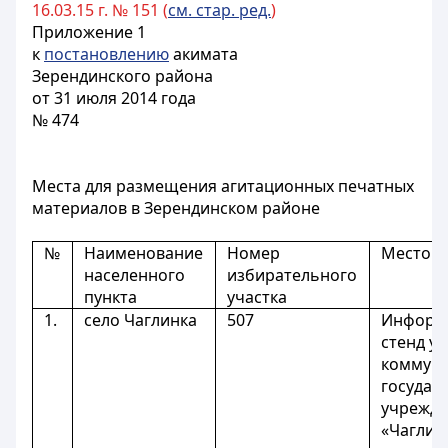
16.03.15 г. № 151 (
см. стар. ред.
)
Приложение 1
к
постановлению
акимата
Зерендинского района
от 31 июля 2014 года
№ 474
Места для размещения агитационных печатных
материалов в Зерендинском районе
№
Наименование
Номер
Местор
населенного
избирательного
пункта
участка
1.
село Чаглинка
507
Информ
стенд у 
коммун
государ
учрежд
«Чаглин