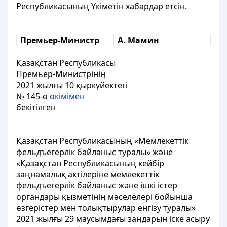
Республикасының Үкіметін хабардар етсін.
Премьер-Министр
А. Мамин
Қазақстан Республикасы
Премьер-Министрінің
2021 жылғы 10 қыркүйектегі
№ 145-ө
өкімімен
бекітілген
Қазақстан Республикасының «Мемлекеттік
фельдъегерлік байланыс туралы» және
«Қазақстан Республикасының кейбір
заңнамалық актілеріне мемлекеттік
фельдъегерлік байланыс және ішкі істер
органдары қызметінің мәселелері бойынша
өзгерістер мен толықтырулар енгізу туралы»
2021 жылғы 29 маусымдағы заңдарын іске асыру