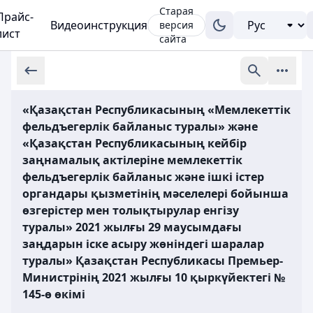
Старая
Прайс-
Видеоинструкция
версия
лист
сайта
«Қазақстан Республикасының «Мемлекеттік
фельдъегерлік байланыс туралы» және
«Қазақстан Республикасының кейбір
заңнамалық актілеріне мемлекеттік
фельдъегерлік байланыс және ішкі істер
органдары қызметінің мәселелері бойынша
өзгерістер мен толықтырулар енгізу
туралы» 2021 жылғы 29 маусымдағы
заңдарын іске асыру жөніндегі шаралар
туралы» Қазақстан Республикасы Премьер-
Министрінің 2021 жылғы 10 қыркүйектегі №
145-ө өкімі