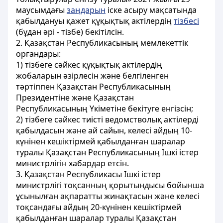
маусымдағы
заңдарын
іске асыру мақсатында
қабылдануы қажет құқықтық актілердің
тізбесі
(бұдан әрі - тізбе) бекітілсін.
2. Қазақстан Республикасының мемлекеттік
органдары:
1) тізбеге сәйкес құқықтық актілердің
жобаларын әзірлесін және белгіленген
тәртіппен Қазақстан Республикасының
Президентіне және Қазақстан
Республикасының Үкіметіне бекітуге енгізсін;
2) тізбеге сәйкес тиісті ведомстволық актілерді
қабылдасын және ай сайын, келесі айдың 10-
күнінен кешіктірмей қабылданған шаралар
туралы Қазақстан Республикасының Ішкі істер
министрлігін хабардар етсін.
3. Қазақстан Республикасы Ішкі істер
министрлігі тоқсанның қорытындысы бойынша
ұсынылған ақпаратты жинақтасын және келесі
тоқсандағы айдың 20-күнінен кешіктірмей
қабылданған шаралар туралы Қазақстан