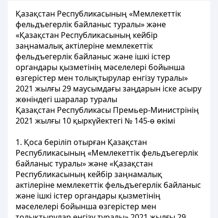
Қазақстан Республикасының «Мемлекеттік
фельдъегерлік байланыс туралы» және
«Қазақстан Республикасының кейбір
заңнамалық актілеріне мемлекеттік
фельдъегерлік байланыс және ішкі істер
органдары қызметінің мәселелері бойынша
өзгерістер мен толықтырулар енгізу туралы»
2021 жылғы 29 маусымдағы заңдарын іске асыру
жөніндегі шаралар туралы
Қазақстан Республикасы Премьер-Министрінің
2021 жылғы 10 қыркүйектегі № 145-ө өкімі
1. Қоса беріліп отырған Қазақстан
Республикасының «Мемлекеттік фельдъегерлік
байланыс туралы» және «Қазақстан
Республикасының кейбір заңнамалық
актілеріне мемлекеттік фельдъегерлік байланыс
және ішкі істер органдары қызметінің
мәселелері бойынша өзгерістер мен
толықтырулар енгізу туралы» 2021 жылғы 29