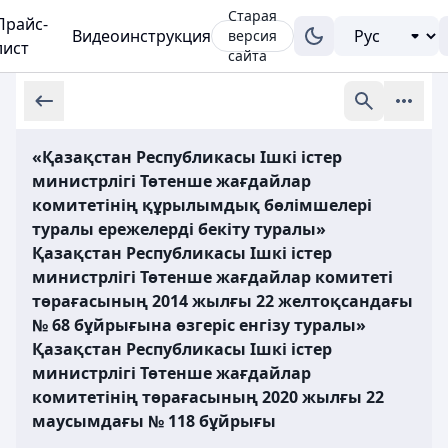
Старая
Прайс-
Видеоинструкция
версия
лист
сайта
«Қазақстан Республикасы Ішкі істер
министрлігі Төтенше жағдайлар
комитетінің құрылымдық бөлімшелері
туралы ережелерді бекіту туралы»
Қазақстан Республикасы Ішкі істер
министрлігі Төтенше жағдайлар комитеті
төрағасының 2014 жылғы 22 желтоқсандағы
№ 68 бұйрығына өзгеріс енгізу туралы»
Қазақстан Республикасы Ішкі істер
министрлігі Төтенше жағдайлар
комитетінің төрағасының 2020 жылғы 22
маусымдағы № 118 бұйрығы