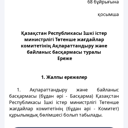
68 бұйрығына
қосымша
Қазақстан Республикасы Ішкі істер
министрлігі Төтенше жағдайлар
комитетінің Ақпараттандыру және
байланыс басқармасы туралы
Ереже
1. Жалпы ережелер
1. Ақпараттандыру және байланыс
басқармасы (бұдан әрі - Басқарма) Қазақстан
Республикасы Ішкі істер министрлігі Төтенше
жағдайлар комитетінің (бұдан әрі - Комитет)
құрылымдық бөлімшесі болып табылады.