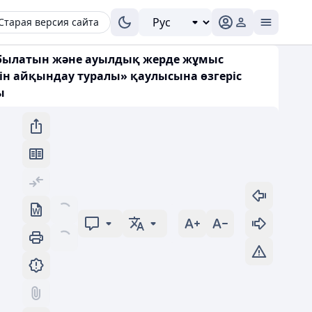
Старая версия сайта
табылатын және ауылдық жерде жұмыс
ін айқындау туралы» қаулысына өзгеріс
ы