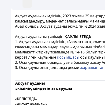
Ақсуат ауданы әкімдігінің 2023 жылғы 25 қаңта
қамсыздандыру, мәдениет саласындағы мамандар
Абай облысы Ақсуат ауданы әкімдігінің 2024 ж
Ақсуат ауданының әкімдігі
ҚАУЛЫ ЕТЕДІ:
1. Ақсуат ауданы әкімдігінің «Азаматтық қызме
саласындағы мамандар лауазымдарының тізбесі
мемлекеттік тіркеу тізілімінде № 14-18 болып тір
көрсетілген қаулының
қосымшасы
осы қаулын
2. Осы қаулының орындалуына бақылау жасау Ақс
3. Осы қаулы оның алғашқы ресми
жарияланған
Ақсуат ауданы
әкімінің міндетін атқарушы
«
КЕЛІСІЛДІ»
«Ақсуат аудандық