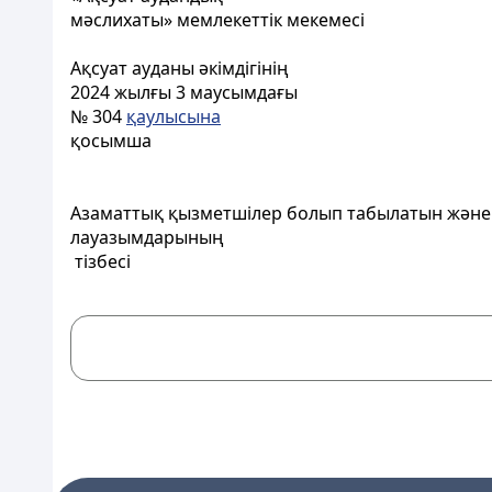
мәcлихаты» мемлекеттік мекемесі
Ақсуат ауданы әкімдігінің
2024 жылғы 3 маусымдағы
№ 304
қаулысына
қосымша
Азаматтық қызметшілер болып табылатын және 
лауазымдарының
тізбесі