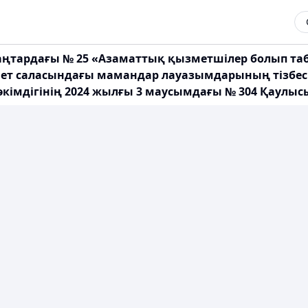
5 қаңтардағы № 25 «Азаматтық қызметшілер болып 
иет саласындағы мамандар лауазымдарының тізбес
әкімдігінің 2024 жылғы 3 маусымдағы № 304 Қаулыс