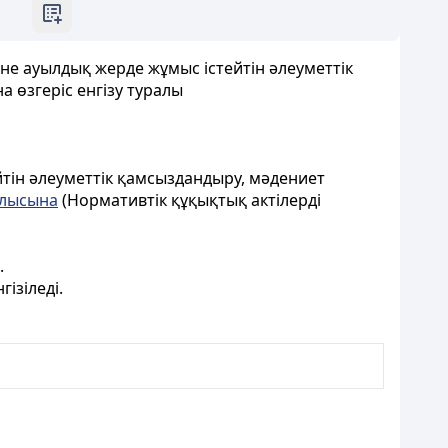
не ауылдық жерде жұмыс істейтін әлеуметтік
 өзгеріс енгізу туралы
йтін әлеуметтік қамсыздандыру, мәдениет
улысына
(Нормативтік құқықтық актілерді
.
ізіледі.