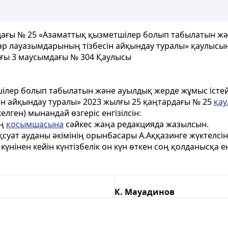
рдағы № 25 «Азаматтық қызметшілер болып табылатын жә
 лауазымдарының тізбесін айқындау туралы» қаулысына
ылғы 3 маусымдағы № 304 Қаулысы
тшілер болып табылатын және ауылдық жерде жұмыс істе
н айқындау туралы» 2023 жылғы 25 қаңтардағы № 25
қа
келген) мынандай өзгеріс енгізілсін:
ың
қосымшасына
сәйкес жаңа редакцияда жазылсын.
уат ауданы әкімінің орынбасары А.Аққазинге жүктелсін
күнінен кейін күнтізбелік он күн өткен соң қолданысқа енг
К. Мауадинов