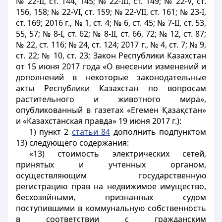
№ 22-II, ст. 144, 145; № 22-III, ст. 149; № 22-V, ст.
156, 158; № 22-VI, ст. 159; № 22-VII, ст. 161; № 23-I,
ст. 169; 2016 г., № 1, ст. 4; № 6, ст. 45; № 7-II, ст. 53,
55, 57; № 8-I, ст. 62; № 8-II, ст. 66, 72; № 12, ст. 87;
№ 22, ст. 116; № 24, ст. 124; 2017 г., № 4, ст. 7; № 9,
ст. 22; № 10, ст. 23; Закон Республики Казахстан
от 15 июня 2017 года «О внесении изменений и
дополнений в некоторые законодательные
акты Республики Казахстан по вопросам
растительного и животного мира»,
опубликованный в газетах «Егемен Қазақстан»
и «Казахстанская правда» 19 июня 2017 г.):
1) пункт 2
статьи 84
дополнить подпунктом
13) следующего содержания:
«13) стоимость электрических сетей,
принятых и учтенных органом,
осуществляющим государственную
регистрацию прав на недвижимое имущество,
бесхозяйными, признанных судом
поступившими в коммунальную собственность
в соответствии с гражданским