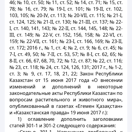
46; № 10, ст. 50; № 11, ст. 52; № 14, ст. 71; № 15, ст.
78; № 16, ст. 79; № 19-I, ст. 101; № 19-II, ст. 102,
103, 105; № 20-IV, ст. 113; № 20-VII, ст. 115; № 21-I,
ст. 124, 125; № 21-II, ст. 130; № 21-III, ст. 137; № 22-
I, ст. 140, 141, 143; № 22-II, ст. 144, 145, 148; № 22-
III, ст. 149; № 22-V, ст. 152, 156, 158; № 22-VI, ст.
159; № 22-VII, ст. 161; № 23-I, ст. 166, 169; № 23-II,
ст. 172; 2016 г., № 1, ст. 4; № 2, ст. 9; № 6, ст. 45; №
7-I, ст. 49, 50; № 7-II, ст. 53, 57; № 8-I, ст. 62, 65; №
8-II, ст. 66, 67, 68, 70, 72; № 12, ст. 87; № 22, ст. 116;
№ 23, ст. 118; № 24, ст. 124, 126, 131; 2017 г., № 1-2,
ст. 3; № 9, ст. 17, 18, 21, 22; Закон Республики
Казахстан от 15 июня 2017 года «О внесении
изменений и дополнений в некоторые
законодательные акты Республики Казахстан по
вопросам растительного и животного мира»,
опубликованный в газетах «Егемен Қазақстан»
и «Казахстанская правда» 19 июня 2017 г.):
1) оглавление дополнить заголовками
статей 301-1 и 301-2 следующего содержания: