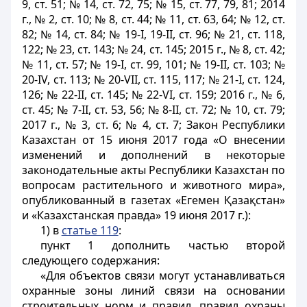
9, ст. 51; № 14, ст. 72, 75; № 15, ст. 77, 79, 81; 2014
г., № 2, ст. 10; № 8, ст. 44; № 11, ст. 63, 64; № 12, ст.
82; № 14, ст. 84; № 19-I, 19-II, ст. 96; № 21, ст. 118,
122; № 23, ст. 143; № 24, ст. 145; 2015 г., № 8, ст. 42;
№ 11, ст. 57; № 19-I, ст. 99, 101; № 19-II, ст. 103; №
20-IV, ст. 113; № 20-VII, ст. 115, 117; № 21-I, ст. 124,
126; № 22-II, ст. 145; № 22-VI, ст. 159; 2016 г., № 6,
ст. 45; № 7-II, ст. 53, 56; № 8-II, ст. 72; № 10, ст. 79;
2017 г., № 3, ст. 6; № 4, ст. 7; Закон Республики
Казахстан от 15 июня 2017 года «О внесении
изменений и дополнений в некоторые
законодательные акты Республики Казахстан по
вопросам растительного и животного мира»,
опубликованный в газетах «Егемен Қазақстан»
и «Казахстанская правда» 19 июня 2017 г.):
1) в
статье 119
:
пункт 1 дополнить частью второй
следующего содержания:
«Для объектов связи могут устанавливаться
охранные зоны линий связи на основании
строительных норм и правил, правил охраны