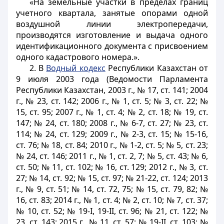
«На земельные участки в пределах границ
учетного квартала, занятые опорами одной
воздушной линии электропередачи,
производятся изготовление и выдача одного
идентификационного документа с присвоением
одного кадастрового номера.».
2. В
Водный кодекс
Республики Казахстан от
9 июля 2003 года (Ведомости Парламента
Республики Казахстан, 2003 г., № 17, ст. 141; 2004
г., № 23, ст. 142; 2006 г., № 1, ст. 5; № 3, ст. 22; №
15, ст. 95; 2007 г., № 1, ст. 4; № 2, ст. 18; № 19, ст.
147; № 24, ст. 180; 2008 г., № 6-7, ст. 27; № 23, ст.
114; № 24, ст. 129; 2009 г., № 2-3, ст. 15; № 15-16,
ст. 76; № 18, ст. 84; 2010 г., № 1-2, ст. 5; № 5, ст. 23;
№ 24, ст. 146; 2011 г., № 1, ст. 2, 7; № 5, ст. 43; № 6,
ст. 50; № 11, ст. 102; № 16, ст. 129; 2012 г., № 3, ст.
27; № 14, ст. 92; № 15, ст. 97; № 21-22, ст. 124; 2013
г., № 9, ст. 51; № 14, ст. 72, 75; № 15, ст. 79, 82; №
16, ст. 83; 2014 г., № 1, ст. 4; № 2, ст. 10; № 7, ст. 37;
№ 10, ст. 52; № 19-I, 19-II, ст. 96; № 21, ст. 122; №
23, ст. 143; 2015 г., № 11, ст. 57; № 19-II, ст. 103; №