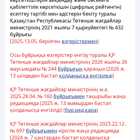
көрсеткіштерін айқындау және бәсекеге
қабілеттілік көрсеткішін (цифрлық рейтингін)
есептеу тәртібі мен әдістерін бекіту туралы
Қазақстан Республикасы Төтенше жағдайлар
министрінің 2021 жылғы 7 қыркүйектегі № 432
бұйрығы
(2025.13.05. берілген
өзгерістермен
)
Осы бұйрыққа өзгерістер енгізу туралы ҚР
Төтенше жағдайлар министрінің 2026 жылғы 26
маусымдағы № 244
бұйрығын
қараңыз (2026 ж.
13 шілдеден бастап
қолданысқа енгізіледі
)
ҚР Төтенше жағдайлар министрінің м.а.
2025.28.04. № 160
бұйрығымен
тақырыбы жаңа
редакцияда (2025 ж. 13 мамырдан бастап
қолданысқа енгізілді) (
бұр.ред.қара
)
ҚР Төтенше жағдайлар министрінің 2023.22.12.
№ 697
бұйрығымен
кіріспе жаңа редакцияда
(2024 ж. 7 қаңтардан бастап қолданысқа