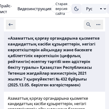
Старая
Прайс-
Видеоинструкция
версия
лист
сайта
«Азаматтық қорғау органдарына қызметке
кандидаттың кәсіби құзыреттерін, негізгі
көрсеткіштерін айқындау және бәсекеге
қабілеттілік көрсеткішін (цифрлық
рейтингін) есептеу тәртібі мен әдістерін
бекіту туралы» Қазақстан Республикасы
Төтенше жағдайлар министрінің 2021
жылғы 7 қыркүйектегі № 432 бұйрығы
(2025.13.05. берілген өзгерістермен)
Азаматтық қорғау органдарына қызметке
кандидаттың кәсіби құзыреттерін, негізгі