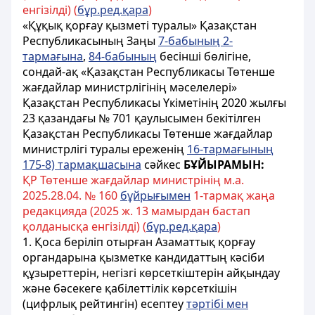
енгізілді) (
бұр.ред.қара
)
«Құқық қорғау қызметі туралы» Қазақстан
Республикасының Заңы
7-бабының 2-
тармағына
,
84-бабының
бесінші бөлігіне,
сондай-ақ «Қазақстан Республикасы Төтенше
жағдайлар министрлігінің мәселелері»
Қазақстан Республикасы Үкіметінің 2020 жылғы
23 қазандағы № 701 қаулысымен бекітілген
Қазақстан Республикасы Төтенше жағдайлар
министрлігі туралы ереженің
16-тармағының
175-8) тармақшасына
сәйкес
БҰЙЫРАМЫН:
ҚР Төтенше жағдайлар министрінің м.а.
2025.28.04. № 160
бұйрығымен
1-тармақ жаңа
редакцияда (2025 ж. 13 мамырдан бастап
қолданысқа енгізілді) (
бұр.ред.қара
)
1. Қоса беріліп отырған Азаматтық қорғау
органдарына қызметке кандидаттың кәсіби
құзыреттерін, негізгі көрсеткіштерін айқындау
және бәсекеге қабілеттілік көрсеткішін
(цифрлық рейтингін) есептеу
тәртібі мен