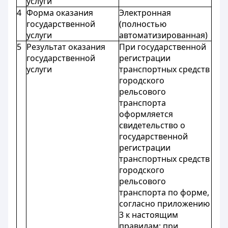
услуги
4
Форма оказания
Электронная
государственной
(полностью
услуги
автоматизированная)
5
Результат оказания
При государственной
государственной
регистрации
услуги
транспортных средств
городского
рельсового
транспорта
оформляется
свидетельство о
государственной
регистрации
транспортных средств
городского
рельсового
транспорта по форме,
согласно приложению
3 к настоящим
правилам; при