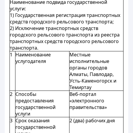
Наименование подвида государственной
услуги:
1) Государственная регистрация транспортных
средств городского рельсового транспорта;
2) Исключение транспортных средств
городского рельсового транспорта из реестра
транспортных средств городского рельсового
транспорта.
1
Наименование
Местные
услугодателя
исполнительные
органы городов
Алматы, Павлодар,
Усть-Каменогорск и
Темиртау
2
Способы
Веб-портал
предоставления
«электронного
государственной
правительства»
услуги
3
Срок оказания
2 (два) рабочих дня
государственной