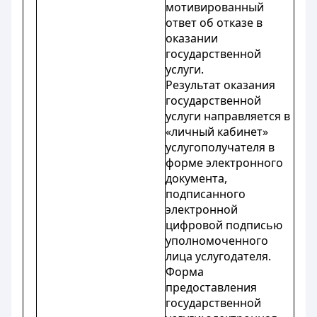
мотивированный
ответ об отказе в
оказании
государственной
услуги.
Результат оказания
государственной
услуги направляется в
«личный кабинет»
услугополучателя в
форме электронного
документа,
подписанного
электронной
цифровой подписью
уполномоченного
лица услугодателя.
Форма
предоставления
государственной