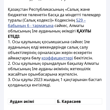
Қазақстан Республикасының «Салық және
бюджетке төленетін басқа да міндетті төлемдер
туралы (Салық кодексі)» Кодексінің
529 –
бабының 6 - тармағына
сәйкес, Алматы
облысының Іле ауданының әкімдігі
ҚАУЛЫ
ЕТЕДІ:
1. Осы қаулының қосымшасына сәйкес Іле
ауданының елді мекендерінде салық салу
объектілерінің орналасқан жерін ескеретін
аймақтарға бөлу
коэффиценттері
бекітілсін.
2. Осы қаулының орындалуын бақылау Алматы
облысының Іле ауданы әкімінің жетекшілік
жасайтын орынбасарына жүктелсін.
3. Осы қаулы 2023 жылдың 1 қаңтарынан бастап
қолданысқа енгізіледі.
Аудан әкімі
Б. Карасаев