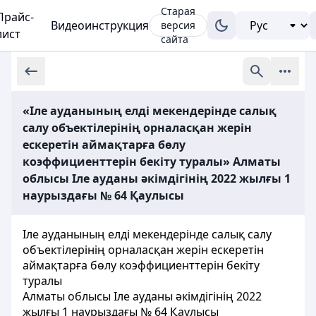
Старая
Прайс-
Видеоинструкция
версия
лист
сайта
«Іле ауданының елді мекендерінде салық
салу объектілерінің орналасқан жерін
ескеретін аймақтарға бөлу
коэффициенттерін бекіту туралы» Алматы
облысы Іле ауданы әкімдігінің 2022 жылғы 1
наурыздағы № 64 Қаулысы
Іле ауданының елді мекендерінде салық салу
объектілерінің орналасқан жерін ескеретін
аймақтарға бөлу коэффициенттерін бекіту
туралы
Алматы облысы Іле ауданы әкімдігінің 2022
жылғы 1 наурыздағы № 64 Қ
аулысы