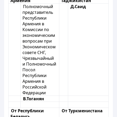
Армения
Таджикистан
Полномочный
Д.Саид
представитель
Республики
Армения в
Комиссии по
экономическим
вопросам при
Экономическом
совете СНГ,
Чрезвычайный
и Полномочный
Посол
Республики
Армения в
Российской
Федерации
В.Тоганян
От Республики
От Туркменистана
Беларусь