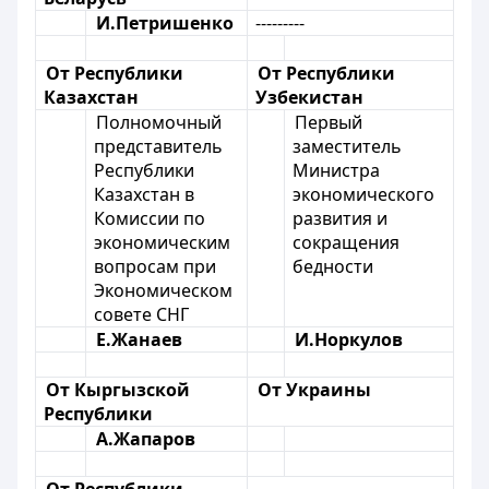
И.Петришенко
---------
От Республики
От Республики
Казахстан
Узбекистан
Полномочный
Первый
представитель
заместитель
Республики
Министра
Казахстан в
экономического
Комиссии по
развития и
экономическим
сокращения
вопросам при
бедности
Экономическом
совете СНГ
Е.Жанаев
И.Норкулов
От Кыргызской
От Украины
Республики
А.Жапаров