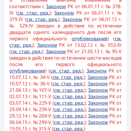
В оглавление внесены изменения в
соответствии с
3аконом
РК от 06.01.11 г. № 378-
IV (
см. стар. ред.
);
Законом
РК от 06.01.11 г. №
379-IV (
см. стар. ред.
);
Законом
РК от 06.01.12 г.
№ 529-IV (введен в действие по истечении
двадцати одного календарного дня после его
первого официального
опубликования
) (
см.
стар. ред.
);
Законом
РК от 13.02.12 г. № 553-IV
(
см. стар. ред.
);
Законом
РК от 21.05.13 г. № 95-V
(введен в действие по истечении шести месяцев
после его первого официального
опубликования
) (
см. стар. ред.
);
Законом
РК от
10.07.12 г. № 34-V (
см. стар. ред.
);
Законом
РК от
10.07.12 г. № 36-V (
см. стар. ред.
);
Законом
РК от
21.06.13 г. № 107-V (
см. стар. ред.
);
Законом
РК от
02.07.13 г. № 111-V (
см. стар. ред.
);
Законом
РК от
03.07.14 г. № 229-V (
см. стар. ред.
);
Законом
РК от
29.09.14 г. № 239-V (
см. стар. ред.
);
Законом
РК от
29.12.14 г. № 269-V (
см. стар. ред.
);
Законом
РК от
06.04.15 г. № 299-V (
см. стар. ред.
);
Законом
РК от
19.05.15 г. № 315-V (
см. стар. ред.
)