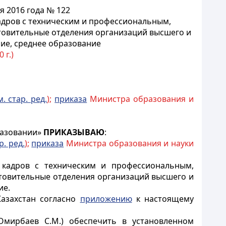
я 2016 года № 122
адров с техническим и профессиональным,
отовительные отделения организаций высшего и
ние, среднее образование
 г.)
м. стар. ред.
);
приказа
Министра образования и
разовании»
ПРИКАЗЫВАЮ
:
р. ред.
);
приказа
Министра образования и науки
 кадров с техническим и профессиональным,
отовительные отделения организаций высшего и
ие.
Казахстан согласно
приложению
к настоящему
(Омирбаев С.М.) обеспечить в установленном