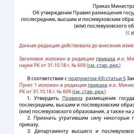
Приказ Министра 
Об утверждении Правил размещения госуд
послесредним, высшим и послевузовским образ
(или) послевузовского о
(с
и
Данная редакция действовала до внесения измене
Заголовок изложен в редакции
приказа
и.о. Ми
науки РК от 31.10.18 г. № 609 (
см. стар. ред.
)
В соответствии с
подпунктом 43) статьи 5
Зак
Пункт 1 изложен в редакции
приказа
и.о. Минис
РК от 31.10.18 г. № 609 (
см. стар. ред.
)
1. Утвердить
Правила
размещения государ
послесредним, высшим и послевузовским образ
(или) послевузовского образования, а также на
2. Признать утратившим силу некоторые 
приказу.
3. Департаменту высшего и послевузовск