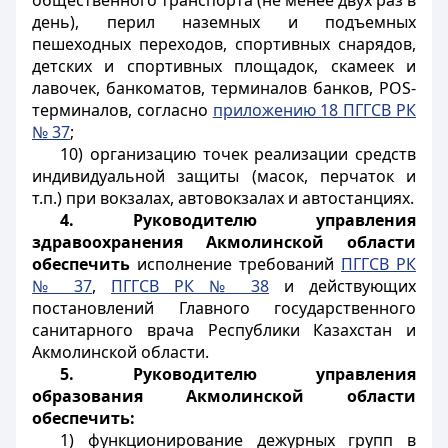
общественного транспорта (не менее двух
pa
з в
день), перил наземных и подъемных
пешеходных переходов, спортивных снарядов,
детских и спортивных площадок, скамеек и
лавочек, банкоматов, терминалов банков,
POS
-
терминалов, согласно
приложению 18 ПГГСВ РК
№ 37
;
10) организацию точек реализации средств
индивидуальной защиты (масок, перчаток и
т.п.) при вокзалах, автовокзалах и автостанциях.
4. Руководителю управления
здравоохранения Акмолинской области
обеспечить
исполнение требований
ПГГСВ РК
№ 37
,
ПГГСВ РК № 38
и действующих
постановлений
Главного государственного
санитарного врача Республики Казахстан и
Акмолинской области.
5. Руководителю управления
образования Акмолинской области
обеспечить:
1) функционирование дежурных групп в