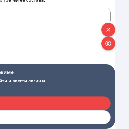
 третей ее состава.
ежиме
йти и ввести логин и