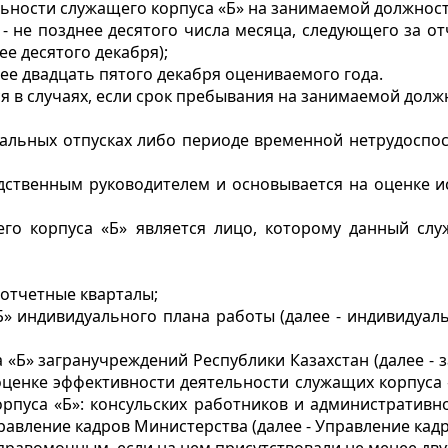
льности служащего корпуса «Б» на занимаемой должност
) - не позднее десятого числа месяца, следующего за 
ее десятого декабря);
днее двадцать пятого декабря оцениваемого года.
я в случаях, если срок пребывания на занимаемой дол
альных отпусках либо периоде временной нетрудоспос
едственным руководителем и основывается на оценке 
го корпуса «Б» является лицо, которому данный сл
 отчетные кварталы;
» индивидуального плана работы (далее - индивидуал
а «Б» загранучреждений Республики Казахстан (далее -
оценке эффективности деятельности служащих корпуса «
пуса «Б»: консульских работников и административно
равление кадров Министерства (далее - Управление кадр