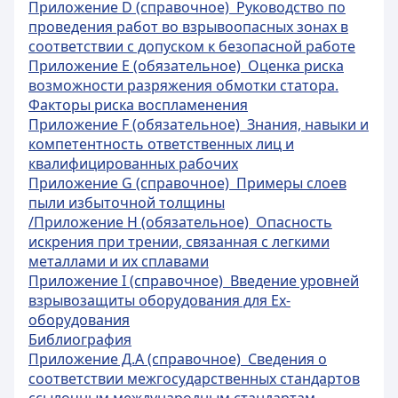
Приложение D (справочное) Руководство по
проведения работ во взрывоопасных зонах в
соответствии с допуском к безопасной работе
Приложение Е (обязательное) Оценка риска
возможности разряжения обмотки статора.
Факторы риска воспламенения
Приложение F (обязательное) Знания, навыки и
компетентность ответственных лиц и
квалифицированных рабочих
Приложение G (справочное) Примеры слоев
пыли избыточной толщины
/
Приложение Н (обязательное) Опасность
искрения при трении, связанная с легкими
металлами и их сплавами
Приложение I (справочное) Введение уровней
взрывозащиты оборудования для Ех-
оборудования
Библиография
Приложение Д.А (справочное) Сведения о
соответствии межгосударственных стандартов