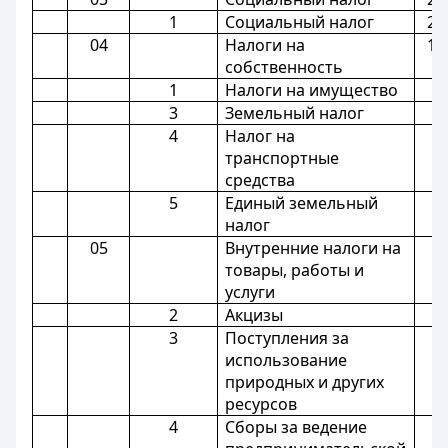
1
Социальный налог
21
04
Налоги на
12
собственность
1
Налоги на имущество
8
3
Земельный налог
2
4
Налог на
1
транспортные
средства
5
Единый земельный
налог
05
Внутренние налоги на
1
товары, работы и
услуги
2
Акцизы
3
Поступления за
1
использование
природных и других
ресурсов
4
Сборы за ведение
5