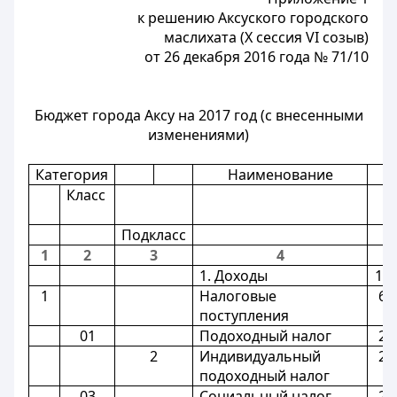
к решению Аксуского городского
маслихата (X сессия VI созыв)
от 26 декабря 2016 года № 71/10
Бюджет города Аксу на 2017 год (с внесенными
изменениями)
Категория
Наименование
С
Класс
(
т
Подкласс
1
2
3
4
1. Доходы
13
1
Налоговые
63
поступления
01
Подоходный налог
27
2
Индивидуальный
27
подоходный налог
03
Социальный налог
21